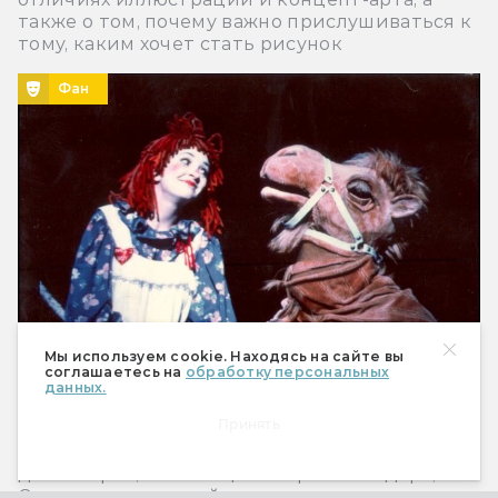
также о том, почему важно прислушиваться к
тому, каким хочет стать рисунок
Фан
Мы используем cookie. Находясь на сайте вы
соглашаетесь на
обработку персональных
данных.
Что за бред вы поёте! 5 безумных
фантастических мюзиклов
Принять
Про человеческую многоножку, поющих
динозавров, познающих вопросы гендера, и
Супермена, который не может утопиться.