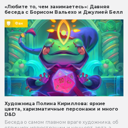
«Любите то, чем занимаетесь»: Давняя
беседа с Борисом Вальехо и Джулией Белл
Фан
Художница Полина Кириллова: яркие
цвета, харизматичные персонажи и много
D&D
Беседа о самом главном враге художника, об
отличиях иллюстрации и концепт-арта, а