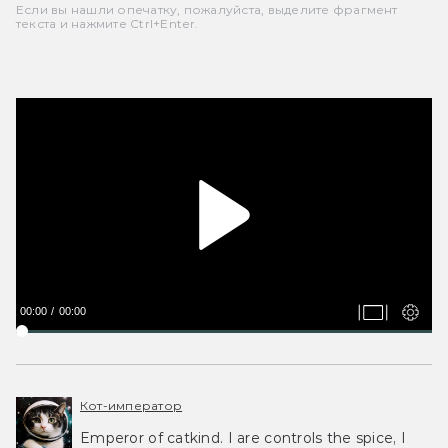
Если вы нашли опечатку, пожалуйста, выделите фрагмент
текста и нажмите Ctrl+Enter.
00:00
00:00
Кот-император
Emperor of catkind. I are controls the spice, I