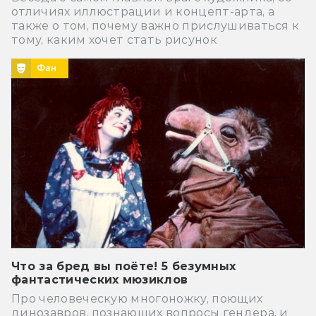
отличиях иллюстрации и концепт-арта, а
также о том, почему важно прислушиваться к
тому, каким хочет стать рисунок
Фан
Что за бред вы поёте! 5 безумных
фантастических мюзиклов
Про человеческую многоножку, поющих
динозавров, познающих вопросы гендера, и