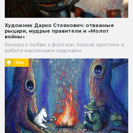
Художник Дарко Стоянович: отважные
рыцари, мудрые правители и «Молот
войны»
Беседа о любви к фэнтези, пользе критики и
работе масляными красками
Фан