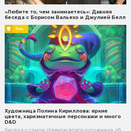
«Любите то, чем занимаетесь»: Давняя
беседа с Борисом Вальехо и Джулией Белл
Фан
Художница Полина Кириллова: яркие
цвета, харизматичные персонажи и много
D&D
Беседа о самом главном враге художника, об