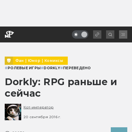
Фан
|
Юмор
|
Комиксы
#
РОЛЕВЫЕ ИГРЫ
#
DORKLY
#
ПЕРЕВЕДЕНО
Dorkly: RPG раньше и
сейчас
Кот-император
20 сентября 2016 г.