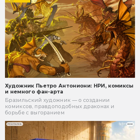
Художник Пьетро Антониони: НРИ, комиксы
и немного фан-арта
Бразильский художник — о создании
комиксов, правдоподобных драконах и
борьбе с выгоранием
РЕКЛАМА