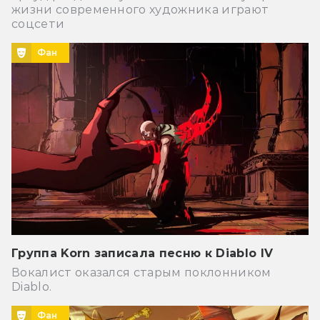
жизни современного художника играют
соцсети
Фан
Группа Korn записала песню к Diablo IV
Вокалист оказался старым поклонником
Diablo.
Фан