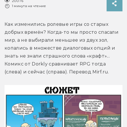
20076
1 минута на чтение
Как изменились ролевые игры со старых 
добрых времён? Когда-то мы просто спасали 
мир, а не выбирали меньшее из двух зол, 
копались в множестве диалоговых опций и 
знать не знали страшного слова «крафт»... 
Комикс от Dorkly сравнивает RPG тогда 
(слева) и сейчас (справа). Перевод Mirf.ru.