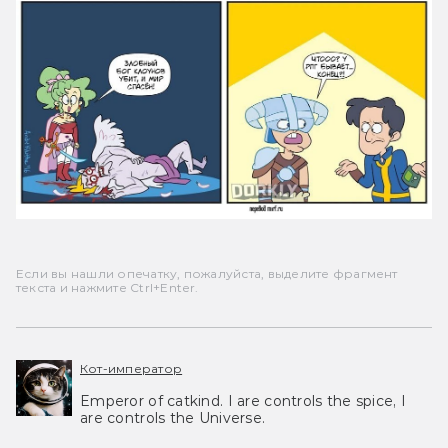
Если вы нашли опечатку, пожалуйста, выделите фрагмент
текста и нажмите Ctrl+Enter.
Кот-император
Emperor of catkind. I are controls the spice, I
are controls the Universe.