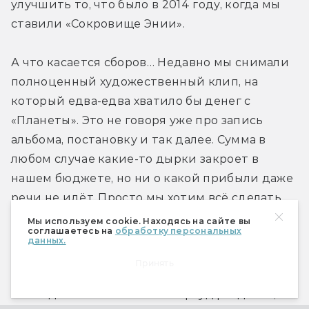
улучшить то, что было в 2014 году, когда мы 
ставили «Сокровище Энии».
А что касается сборов… Недавно мы снимали 
полноценный художественный клип, на 
который едва-едва хватило бы денег с 
«Планеты». Это не говоря уже про запись 
альбома, постановку и так далее. Сумма в 
любом случае какие-то дырки закроет в 
нашем бюджете, но ни о какой прибыли даже 
речи не идёт. Просто мы хотим всё сделать 
красиво. Пусть получится эффектно, как в 
Мы используем cookie. Находясь на сайте вы
соглашаетесь на
обработку персональных
«Лужниках»; правда, мы потом три года долги 
данных.
возвращали за постановку «Саги о двух 
Принять
мирах». Сейчас мы готовы к этому сценарию, 
но тогда не было никакого краудфандинга, а 