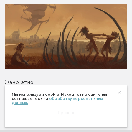
Жанр: этно
Мы используем cookie. Находясь на сайте вы
Отечественная группа Theodor Bastard играет 
соглашаетесь на
обработку персональных
данных.
музыку, балансирующую на грани этно и 
Принять
фолка. Их новый альбом Utopia — это 
саундтрек к грядущему «Мору», 
ремейку культовой приключенческой игры 