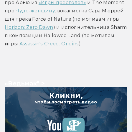
про Арью из 
«Игры престолов»
 и The Moment 
про 
Чудо-женщину
, вокалистка Сара Мюррей 
для трека Force of Nature (по мотивам игры 
Horizon: Zero Dawn
) и исполнительница Sharm 
в композиции Hallowed Land (по мотивам 
игры 
Assassin's Creed: Origins
).
«Ведьмак" >
Кликни,
чтобы посмотреть видео