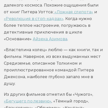
далекого космоса. Похожие ощущения были 
от книг Питера Уоттса:
 «Ложная слепота»
 и 
«Революция в стоп-кадрах»
. Когда нужно 
более теплое настроение, погружаюсь в 
детективные приключения в цикле 
«Основание» 
Айзека Азимова
. 
«Властелина колец» люблю — как книги, так и 
фильмы. Наверное, из всех выдуманных мест 
Средиземье, описанное Толкином и 
проиллюстрированное командой Питера 
Джексона, наиболее глубоко запало мне в 
душу.
Из других фильмов отметил бы «Чужого», 
«Бегущего по лезвию»
, «Тёмный город», 
«Евангелион», «Обливион», «Контакт», 