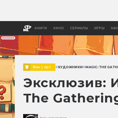
Как с
фильм
бы «В
КНИГИ
КИНО
СЕРИАЛЫ
ИГРЫ
НА
РЕКЛАМА
Фан
|
Арт
#
ХУДОЖНИКИ
#
MAGIC: THE GATH
Эксклюзив: И
The Gatherin
Кот-император