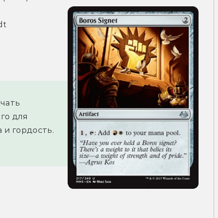
dt
чать 
о для 
 и гордость.