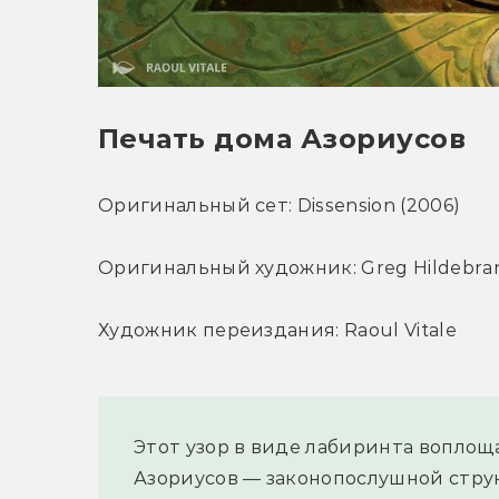
Печать дома Азориусов
Оригинальный сет: Dissension (2006)
Оригинальный художник: Greg Hildebra
Художник переиздания: Raoul Vitale
Этот узор в виде лабиринта воплоща
Азориусов — законопослушной струк