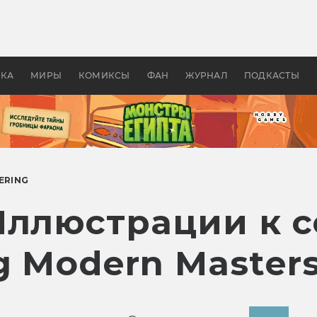
оздавались «Страшилы»:
«Одиссея» Нолана: что эт
, без которого не было
фильм сделал с Гомером и
ластелина колец»
Древней Грецией
УКА
МИРЫ
КОМИКСЫ
ФАН
ЖУРНАЛ
ПОДКАСТЫ
ERING
ллюстрации к с
g Modern Masters