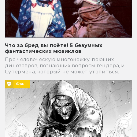
Что за бред вы поёте! 5 безумных
фантастических мюзиклов
Про человеческую многоножку, поющих
динозавров, познающих вопросы гендера, и
Супермена, который не может утопиться.
Фан