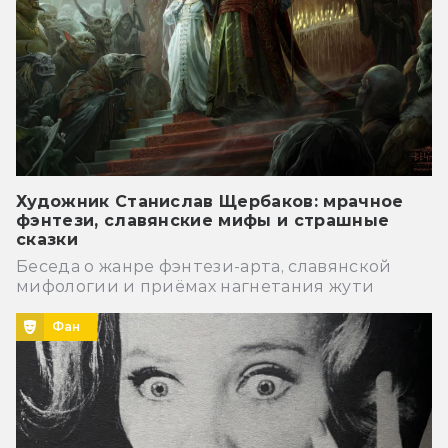
Художник Станислав Щербаков: мрачное
фэнтези, славянские мифы и страшные
сказки
Беседа о жанре фэнтези-арта, славянской
мифологии и приёмах нагнетания жути
Фан