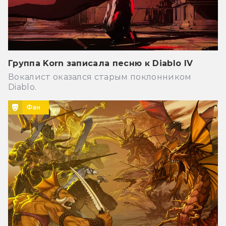
Группа Korn записала песню к Diablo IV
Вокалист оказался старым поклонником
Diablo.
Фан