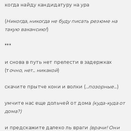
когда найду кандидатуру на ура
(
Никогда, никогда не буду писать резюме на 
такую вакансию!
)
***
и снова в путь нет прелести в задержках 
(т
очно, нет... никакой
)
скачите прытче кони и волки (
...позорные...
)
умчите нас еще дольчей от дома 
(куда-куда от 
дома?)
и предскажите далеко ль враги 
(врачи! Они 