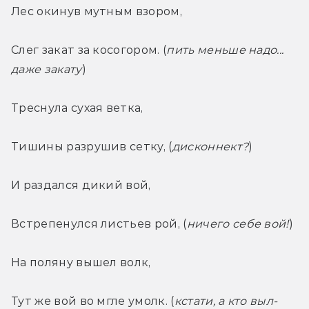
Лес окинув мутным взором,
Слег закат за косогором. (
пить меньше надо... 
даже закату
)
Треснула сухая ветка,
Тишины разрушив сетку, (
дисконнект?
)
И раздался дикий вой,
Встрепенулся листьев рой, (
ничего себе вой!
)
На поляну вышел волк,
Тут же вой во мгле умолк. (
кстати, а кто выл-