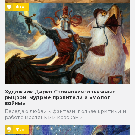
Фан
Художник Дарко Стоянович: отважные
рыцари, мудрые правители и «Молот
войны»
Беседа о любви к фэнтези, пользе критики и
работе масляными красками
Фан