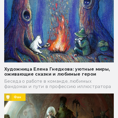
Художница Елена Гнедкова: уютные миры,
оживающие сказки и любимые герои
Беседа о работе в команде, любимых
фандомах и пути в профессию иллюстратора
Фан