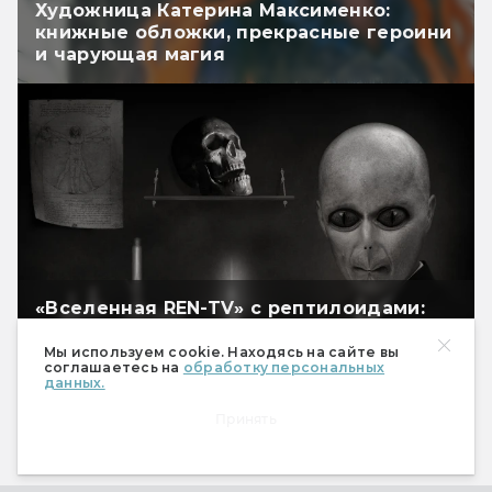
Художница Катерина Максименко:
книжные обложки, прекрасные героини
и чарующая магия
«Вселенная REN-TV» с рептилоидами:
если бы лженаучные теории были
правдой
Мы используем cookie. Находясь на сайте вы
соглашаетесь на
обработку персональных
данных.
Принять