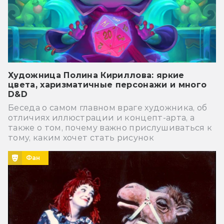
Художница Полина Кириллова: яркие
цвета, харизматичные персонажи и много
D&D
Беседа о самом главном враге художника, об
отличиях иллюстрации и концепт-арта, а
также о том, почему важно прислушиваться к
тому, каким хочет стать рисунок
Фан