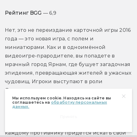
Рейтинг BGG
 — 6,9
Нет, это не переиздание карточной игры 2016 
года — это новая игра, с полем и 
миниатюрами. Как и в одноимённой 
видеоигре-прародителе, вы попадете в 
мрачный город Ярнам, где бушует загадочная 
эпидемия, превращающая жителей в ужасных 
чудовищ. Игроки выступают в роли 
Охотников, которые пытаются раскрыть 
секрет происходящего.
Мы используем cookie. Находясь на сайте вы
соглашаетесь на
обработку персональных
данных.
Боевая система основана на 
Принять
колодостроительном карточном движке, но к 
каждому противнику придется искать свой 