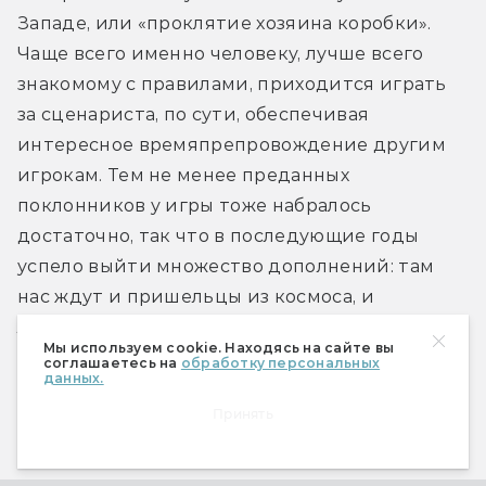
Западе, или «проклятие хозяина коробки». 
Чаще всего именно человеку, лучше всего 
знакомому с правилами, приходится играть 
за сценариста, по сути, обеспечивая 
интересное времяпрепровождение другим 
игрокам. Тем не менее преданных 
поклонников у игры тоже набралось 
достаточно, так что в последующие годы 
успело выйти множество дополнений: там 
нас ждут и пришельцы из космоса, и 
лавкрафтовские ужасы, и ещё множество 
Мы используем cookie. Находясь на сайте вы
интересных способов умереть.
соглашаетесь на
обработку персональных
данных.
Принять