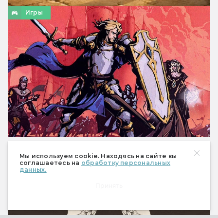
Игры
Бросай, пиши: что такое игры формата roll
Мы используем cookie. Находясь на сайте вы
& write
соглашаетесь на
обработку персональных
данных.
Знаете, кто такой Роланд Райт?
Принять
Игры