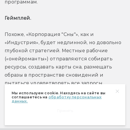
программам.
Геймплей. 
Похоже, «Корпорация "Сны"», как и 
«Индустрия», будет недлинной, но довольно 
глубокой стратегией. Местные рабочие 
(«онейроманты») отправляются собирать 
ресурсы, создавать карты сна, размещать 
образы в пространстве сновидений и 
пытаться удовлетворять все запросы 
капризных клиентов. Партия завершается, 
Мы используем cookie. Находясь на сайте вы
соглашаетесь на
обработку персональных
когда один из игроков выкладывает 
данных.
двенадцатую карту сновидения. 
Принять