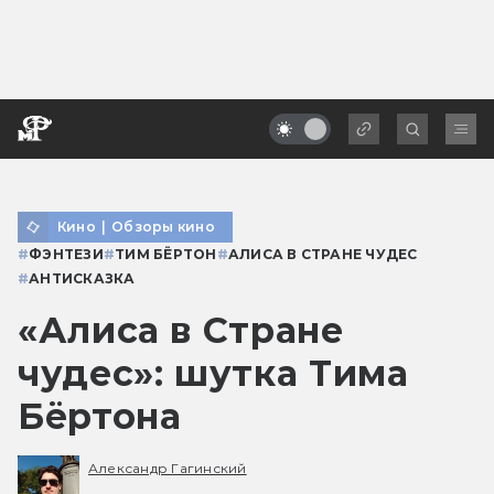
Кино
|
Обзоры кино
#
ФЭНТЕЗИ
#
ТИМ БЁРТОН
#
АЛИСА В СТРАНЕ ЧУДЕС
#
АНТИСКАЗКА
«Алиса в Стране
чудес»: шутка Тима
Бёртона
Александр Гагинский