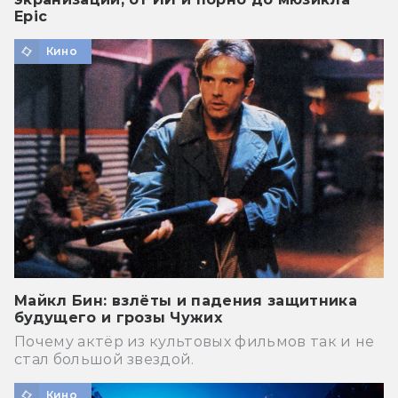
Epic
Кино
Майкл Бин: взлёты и падения защитника
будущего и грозы Чужих
Почему актёр из культовых фильмов так и не
стал большой звездой.
Кино