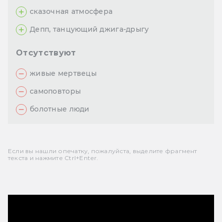
сказочная атмосфера
Депп, танцующий джига-дрыгу
Отсутствуют
живые мертвецы
самоповторы
болотные люди
Если вы нашли опечатку, пожалуйста, выделите фрагмент
текста и нажмите Ctrl+Enter.