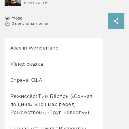
18 мая 2010 г.
17056
3 минуты на чтение
Alice in Wonderland
Жанр: сказка
Страна: США
Режиссёр: Тим Бёртон («Сонная
лощина», «Кошмар перед
Рождеством», «Труп невесты»)
Сценарист: Линда Вулвертон