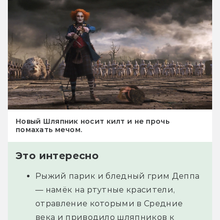
Новый Шляпник носит килт и не прочь
помахать мечом.
Это интересно
Рыжий парик и бледный грим Деппа
— намёк на ртутные красители,
отравление которыми в Cредние
века и приводило шляпников к