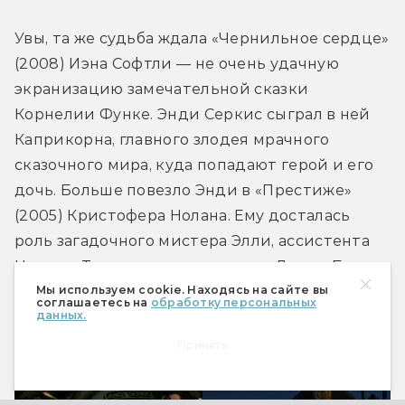
Увы, та же судьба ждала «Чернильное сердце» 
(2008) Иэна Софтли — не очень удачную 
экранизацию замечательной сказки 
Корнелии Функе. Энди Серкис сыграл в ней 
Каприкорна, главного злодея мрачного 
сказочного мира, куда попадают герой и его 
дочь. Больше повезло Энди в «Престиже» 
(2005) Кристофера Нолана. Ему досталась 
роль загадочного мистера Элли, ассистента 
Николы Теслы, которого сыграл Дэвид Боуи. 
Мы используем cookie. Находясь на сайте вы
Серкис всегда был поклонником Боуи и очень 
соглашаетесь на
обработку персональных
данных.
впечатлился работой с ним.
Принять