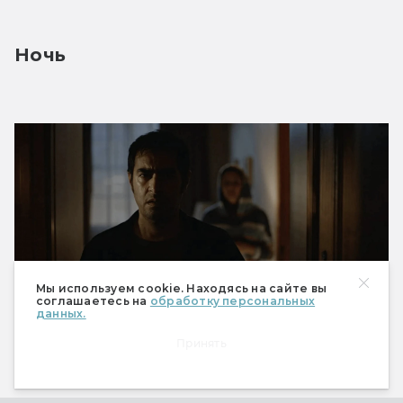
Ночь
Мы используем cookie. Находясь на сайте вы
соглашаетесь на
обработку персональных
данных.
The Night
Принять
Когда? 
29 апреля