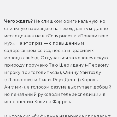
Трейлер
Чего ждать?
 Не слишком оригинальную, но 
стильную вариацию на темы, давным-давно 
исследованные в «Солярисе» и «Повелителе 
мух». На этот раз — с повышенным 
содержанием секса, неона и красивых 
молодых звёзд. Отдуваться за человеческую 
природу поручено Таю Шеридану («Первому 
игроку приготовиться»), Финну Уайтхэду 
(«Дюнкерк») и Лили-Роуз Депп («Король 
Англии»), а голосом разума выступает добрый, 
но печальный руководитель экспедиции в 
исполнении Колина Фаррела.
В итоге судьбу фильма наверняка определит 