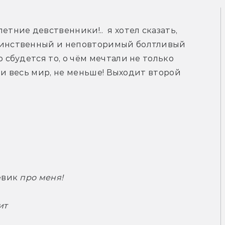
етние девственники!.. я хотел сказать,
единственный и неповторимый болтливый
 сбудется то, о чём мечтали не только
да и весь мир, не меньше! Выходит второй
вик 
про меня!
ит