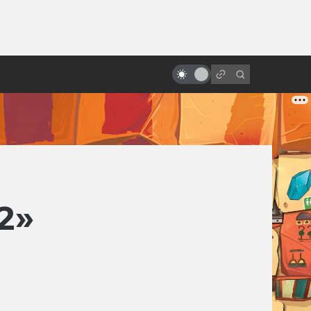
ы»:
«V значит вендетта». Как
ыло
создавался бунтарский фильм
про идею под маской
2»