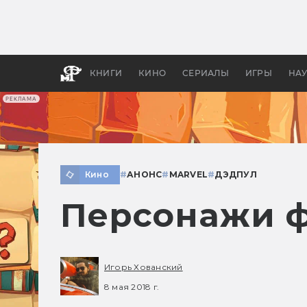
Какие
авгус
апока
детск
КНИГИ
КИНО
СЕРИАЛЫ
ИГРЫ
НА
РЕКЛАМА
Кино
#
АНОНС
#
MARVEL
#
ДЭДПУЛ
Персонажи ф
Игорь Хованский
8 мая 2018 г.