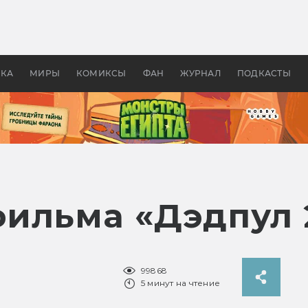
 фильмы смотреть в
Как создавались «Страшил
те 2026? В мире —
фильм, без которого не б
липсис, в России —
бы «Властелина колец»
ие комедии
УКА
МИРЫ
КОМИКСЫ
ФАН
ЖУРНАЛ
ПОДКАСТЫ
ильма «Дэдпул 
99868
5 минут на чтение