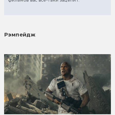
фильмов вас всё-таки зацепит.
Рэмпейдж