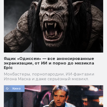
Ящик «Одиссеи» — все анонсированные
экранизации, от ИИ и порно до мюзикла
Epic
Мокбастеры, порнопародии, ИИ-фантазии
Илона Маска и даже серьёзный мюзикл.
Кино