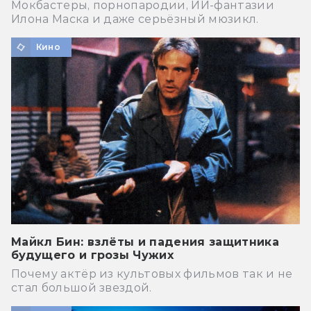
Мокбастеры, порнопародии, ИИ-фантазии
Илона Маска и даже серьёзный мюзикл.
Кино
Майкл Бин: взлёты и падения защитника
будущего и грозы Чужих
Почему актёр из культовых фильмов так и не
стал большой звездой.