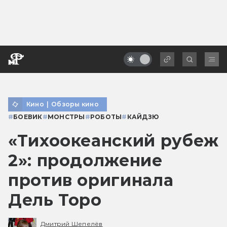
Кино
|
Обзоры кино
#
БОЕВИК
#
МОНСТРЫ
#
РОБОТЫ
#
КАЙДЗЮ
«Тихоокеанский рубеж
2»: продолжение
против оригинала
Дель Торо
Дмитрий Шепелёв