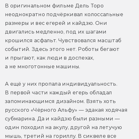
В оригинальном фильме Дель Торо 
неоднократно подчёркивал колоссальные 
размеры и вес егерей и кайдзю. Они 
двигались медленно, под их шагами 
крошился асфальт. Чувствовался масштаб 
событий. Здесь этого нет. Роботы бегают 
и прыгают, как люди в доспехах, 
а не многотонные машины.
А ещё у них пропала индивидуальность. 
В первой части каждый егерь обладал 
запоминающимся дизайном. Взять хоть 
русского «Чёрного Альфу» — эдакая ходячая 
субмарина. Да и кайдзю были разными — 
один походил на акулу, другой на летучую 
мышь, третий на гориллу. В сиквеле все 