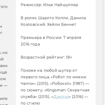
Режиссёр: Илья Найшуллер
ого 
В ролях: Шарлто Копли, Данила
Козловский, Хейли Беннет
 
т 
Премьера в России: 7 апреля
2016 года
 но 
Возрастной рейтинг: 18+
й 
вик 
Похоже на: любой шутер от
ещё 
первого лица; «Робот по имени
ом 
Чаппи» (2015), «Робокоп» (1987) —
и — 
по сюжету; «Kingsman: Секретная
служба» (2015), «
Дэдпул
» (2016) —
Найшуллер до этого снял в подобном стиле 
по стилю