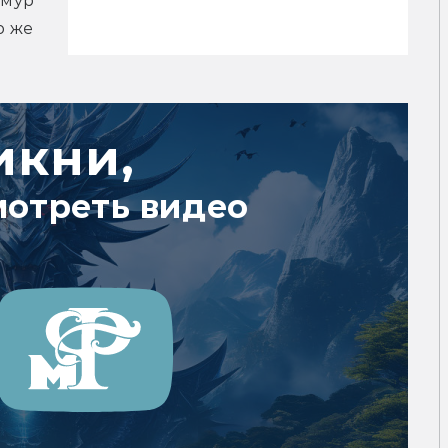
имур 
 же 
икни,
мотреть видео