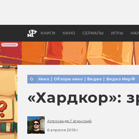
Какие
авгус
апока
детск
КНИГИ
КИНО
СЕРИАЛЫ
ИГРЫ
НА
РЕКЛАМА
Кино
|
Обзоры кино
|
Видео
|
Видео МирФ
«Хардкор»: 
Александр Гагинский
6 апреля 2016 г.