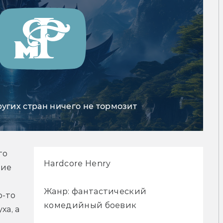
ругих стран ничего не тормозит
о 
Hardcore Henry
ие 
Жанр: фантастический
-то 
комедийный боевик
а, а 