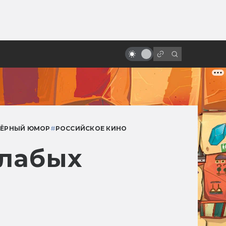
ы»:
«Хеллбой» Гильермо дель Торо.
ыло
Как создавалась дилогия о
Парне из пекла
ЧЁРНЫЙ ЮМОР
#
РОССИЙСКОЕ КИНО
слабых