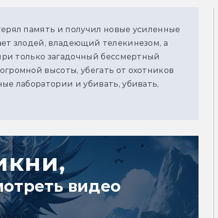
терял память и получил новые усиленные
ает злодей, владеющий телекинезом, а
Генри только загадочный бессмертный
огромной высоты, убегать от охотников
ые лаборатории и убивать, убивать,
икни,
мотреть видео