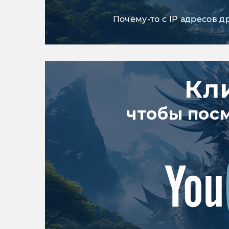
Почему-то с IP адресов д
Кл
чтобы пос