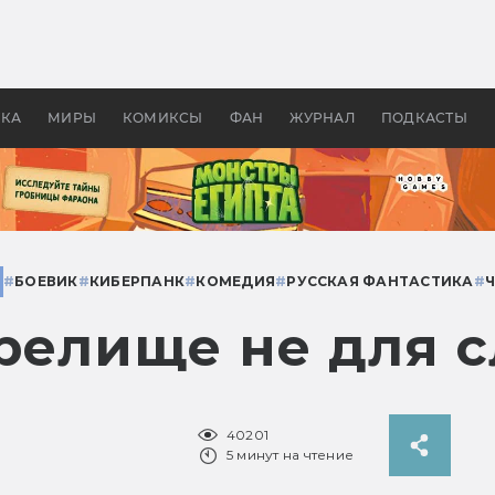
 фильмы смотреть в
Как создавались «Страшил
те 2026? В мире —
фильм, без которого не б
липсис, в России —
бы «Властелина колец»
ие комедии
УКА
МИРЫ
КОМИКСЫ
ФАН
ЖУРНАЛ
ПОДКАСТЫ
#
БОЕВИК
#
КИБЕРПАНК
#
КОМЕДИЯ
#
РУССКАЯ ФАНТАСТИКА
#
зрелище не для 
40201
5 минут на чтение