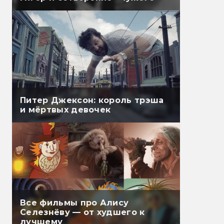
Питер Джексон: король трэша
и мёртвых девочек
Все фильмы про Алису
Селезнёву — от худшего к
лучшему