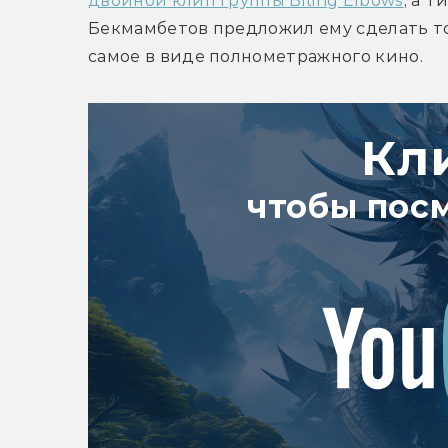
двойной клип группы Biting Elbows
, а Т
Бекмамбетов предложил ему сделать то
самое в виде полнометражного кино.
Кл
чтобы пос