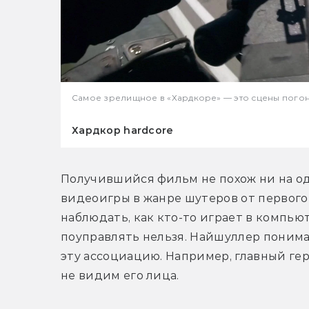
Самое зрелищное в «Хардкоре» — это сцены погонь
Хардкор hardcore
Получившийся фильм не похож ни на од
видеоигры в жанре шутеров от первого 
наблюдать, как кто-то играет в компьют
поуправлять нельзя. Найшуллер понимал
эту ассоциацию. Например, главный гер
не видим его лица.