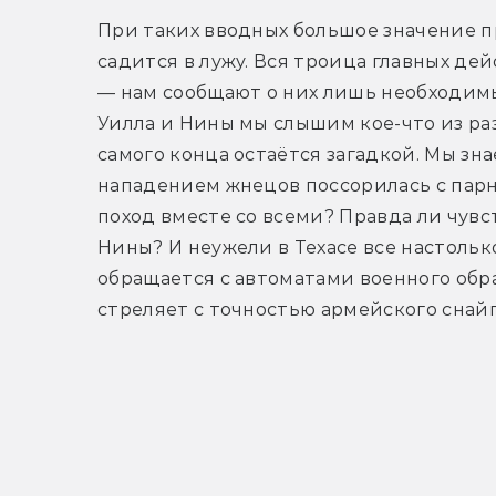
При таких вводных большое значение пр
садится в лужу. Вся троица главных де
— нам сообщают о них лишь необходим
Уилла и Нины мы слышим кое-что из раз
самого конца остаётся загадкой. Мы знае
нападением жнецов поссорилась с парне
поход вместе со всеми? Правда ли чувст
Нины? И неужели в Техасе все настольк
обращается с автоматами военного обра
стреляет с точностью армейского снай