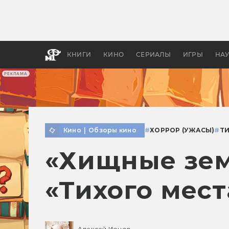
Как с
фильм
бы «В
КНИГИ
КИНО
СЕРИАЛЫ
ИГРЫ
НА
РЕКЛАМА
Кино
|
Обзоры кино
#
ХОРРОР (УЖАСЫ)
#
Т
«Хищные зем
«Тихого мест
Алексей Ионов