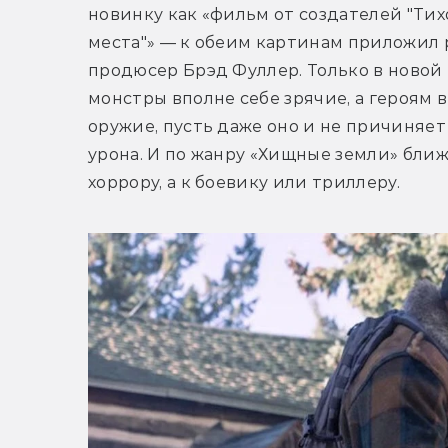
новинку как «фильм от создателей "Тихо
места"» — к обеим картинам приложил р
продюсер Брэд Фуллер. Только в новой 
монстры вполне себе зрячие, а героям в
оружие, пусть даже оно и не причиняет
урона. И по жанру «Хищные земли» ближе
хоррору, а к боевику или триллеру.