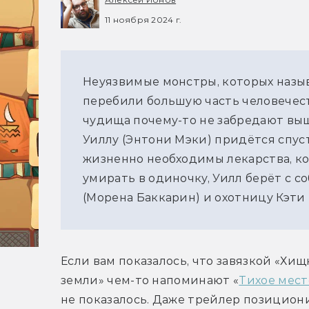
11 ноября 2024 г.
Неуязвимые монстры, которых назыв
перебили большую часть человечест
чудища почему-то не забредают выше
Уиллу (Энтони Мэки) придётся спуст
жизненно необходимы лекарства, кот
умирать в одиночку, Уилл берёт с с
(Морена Баккарин) и охотницу Кэти 
Если вам показалось, что завязкой «Хищ
земли» чем-то напоминают «
Тихое мест
не показалось. Даже трейлер позициони