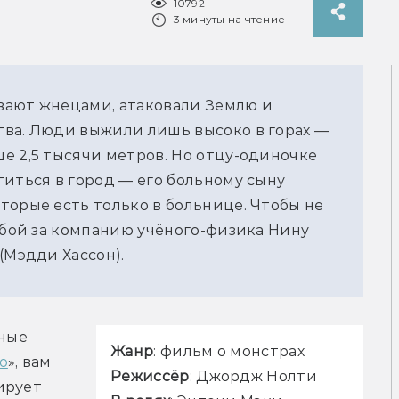
10792
3 минуты на чтение
ают жнецами, атаковали Землю и 
ва. Люди выжили лишь высоко в горах — 
 2,5 тысячи метров. Но отцу-одиночке 
иться в город — его больному сыну 
орые есть только в больнице. Чтобы не 
обой за компанию учёного-физика Нину 
(Мэдди Хассон).
ные 
Жанр
: фильм о монстрах
о
», вам 
Режиссёр
: Джордж Нолти
рует 