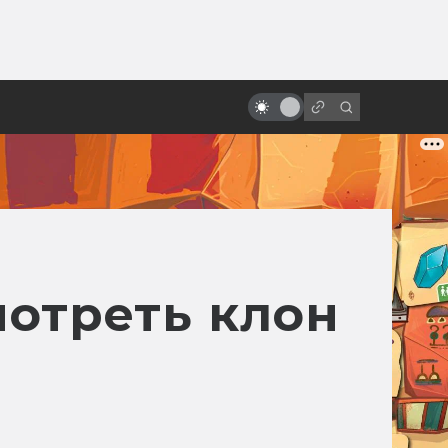
от
Восходящее солнце безумия:
жуткие и чарующие японские
фильмы ужасов
мотреть клон