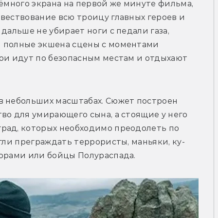
ёмного экрана на первой же минуте фильма, 
вествование всю троицу главных героев и 
дальше не убирает ноги с педали газа, 
 полные экшена сцены с моментами 
ои идут по безопасным местам и отдыхают 
в небольших масштабах. Сюжет построен 
во для умирающего сына, а стоящие у него 
рад, которых необходимо преодолеть по 
огли преграждать террористы, маньяки, ку-
порами или бойцы Полураспада.