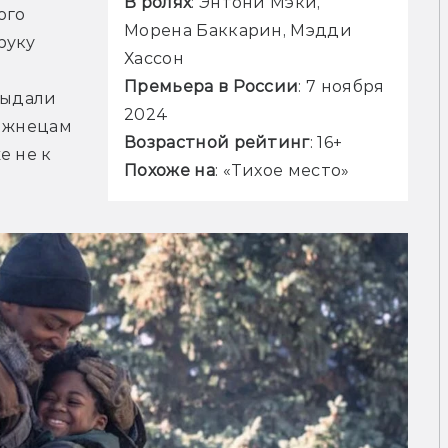
В ролях
: Энтони Мэки, 
го 
Морена Баккарин, Мэдди 
уку 
Хассон
Премьера в России
: 7 ноября 
ыдали 
2024
 жнецам 
Возрастной рейтинг
: 16+
 не к 
Похоже на
: «Тихое место»