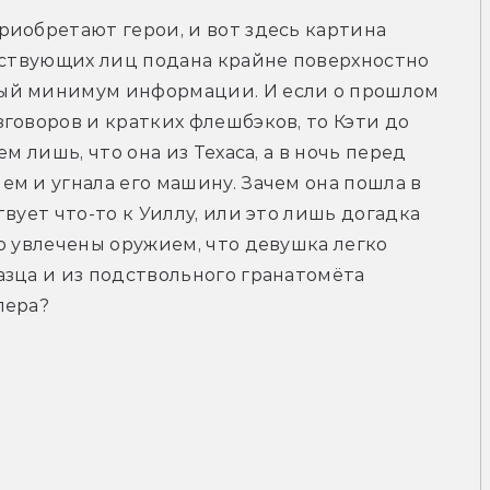
иобретают герои, и вот здесь картина 
йствующих лиц подана крайне поверхностно 
ый минимум информации. И если о прошлом 
говоров и кратких флешбэков, то Кэти до 
м лишь, что она из Техаса, а в ночь перед 
м и угнала его машину. Зачем она пошла в 
вует что-то к Уиллу, или это лишь догадка 
о увлечены оружием, что девушка легко 
зца и из подствольного гранатомёта 
пера?