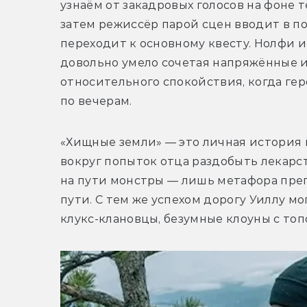
узнаём от закадровых голосов на фоне т
затем режиссёр парой сцен вводит в по
переходит к основному квесту. Нолфи и 
довольно умело сочетая напряжённые и
относительного спокойствия, когда гер
по вечерам. 
«Хищные земли» — это личная история 
вокруг попыток отца раздобыть лекарст
на пути монстры — лишь метафора прег
пути. С тем же успехом дорогу Уиллу м
клукс-клановцы, безумные клоуны с то