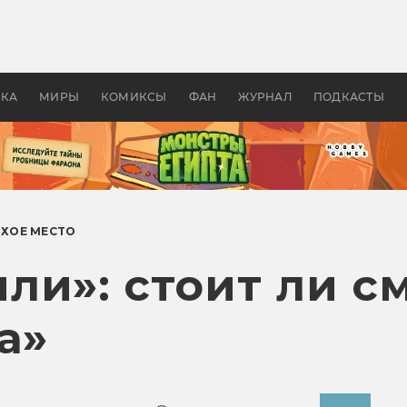
оздавались «Страшилы»:
«Одиссея» Нолана: что эт
, без которого не было
фильм сделал с Гомером и
ластелина колец»
Древней Грецией
УКА
МИРЫ
КОМИКСЫ
ФАН
ЖУРНАЛ
ПОДКАСТЫ
ИХОЕ МЕСТО
ли»: стоит ли с
а»