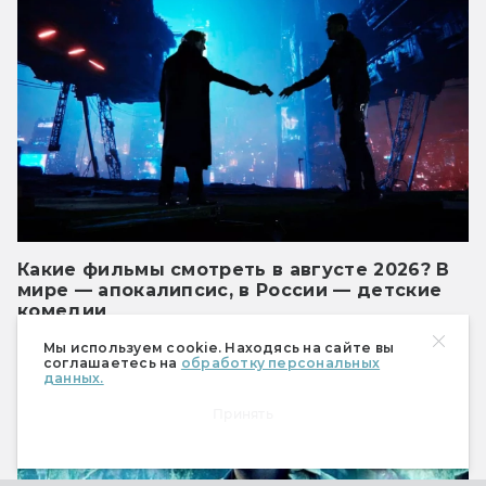
Какие фильмы смотреть в августе 2026? В
мире — апокалипсис, в России — детские
комедии
Месяц инди-кино и выживания.
Мы используем cookie. Находясь на сайте вы
соглашаетесь на
обработку персональных
данных.
Кино
Принять