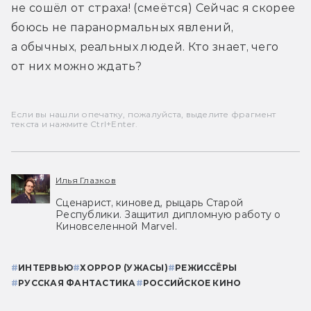
не сошёл от страха! (смеётся) Сейчас я скорее 
боюсь не паранормальных явлений, 
а обычных, реальных людей. Кто знает, чего 
от них можно ждать?
Если вы нашли опечатку, пожалуйста, выделите фрагмент
текста и нажмите Ctrl+Enter.
Илья Глазков
Сценарист, киновед, рыцарь Старой
Республики. Защитил дипломную работу о
Киновселенной Marvel.
#
ИНТЕРВЬЮ
#
ХОРРОР (УЖАСЫ)
#
РЕЖИССЁРЫ
#
РУССКАЯ ФАНТАСТИКА
#
РОССИЙСКОЕ КИНО