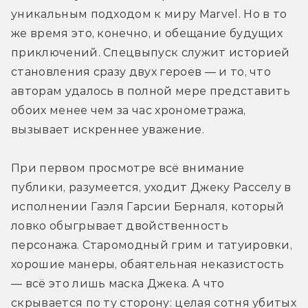
антигеройских команд (включая
уникальным подходом к миру Marvel. Но в то 
"Громовержцев", которые вот-вот
же время это, конечно, и обещание будущих 
станут частью Киновселенной Marvel)
приключений. Спецвыпуск служит историей 
и заполучившего множество разных
становления сразу двух героев — и то, что 
сверхспособностей. Тело Лешего
авторам удалось в полной мере представить 
может менять форму и поглощать
обоих менее чем за час хронометража, 
любой урон; убить чудище не удалось
вызывает искреннее уважение.
даже богоподобному Целестиалу.
Также монстр чувствует страх в
При первом просмотре всё внимание 
сердцах жертв и, реагируя на него,
публики, разумеется, уходит Джеку Расселу в 
сжигает их дотла при помощи
исполнении Гаэля Гарсии Берналя, который 
кислоты, что как раз и показано в
ловко обыгрывает двойственность 
«Ночном оборотне». Но самая
персонажа. Старомодный грим и татуировки, 
интригующая его суперсила — умение
хорошие манеры, обаятельная неказистость 
открывать портал между
— всё это лишь маска Джека. А что 
реальностями, что наверняка ещё
скрывается по ту сторону: целая сотня убитых 