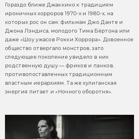
Гораздо ближе Джаккино к традициям 
ироничных хорроров 1970-х и 1980-х, на 
которых рос он сам: фильмам Джо Данте и 
Джона Лэндиса, молодого Тима Бёртона или 
даже «Шоу ужасов Рокки Хоррора». Довоенное 
общество отвергало монстров, зато 
следующее поколение увидело в них 
родственную душу — фриков и панков, 
противопоставленных традиционным 
властным иерархиям. Та же хулиганская 
энергия питает и «Ночного оборотня».