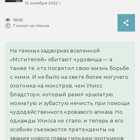
12 октября 2022 г.
16565
7 минут на чтение
На тёмных задворках вселенной
«Мстителей» обитают чудовища — а
также те, кто посвятил свою жизнь борьбе
с ними. И не было на свете более могучего
охотника на монстров, чем Улисс
Бладстоун, который разил крылатую,
мохнатую и зубастую нечисть при помощи
чудодейственного кровавого алмаза. Но
однажды Улисса не стало, и теперь в его
особняк съезжаются претенденты на
звание нового главы гильдии охотников.