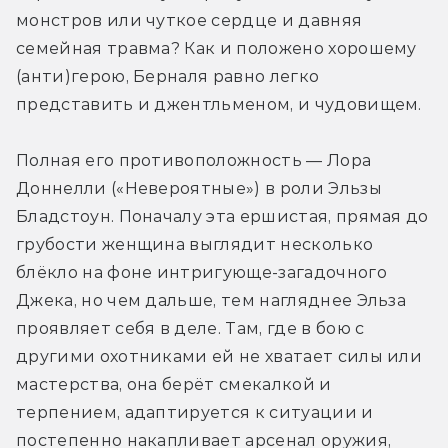
будет использовано в стартовавшей
монстров или чуткое сердце и давняя 
Саге Мультивселенных.
семейная травма? Как и положено хорошему 
(анти)герою, Берналя равно легко 
представить и джентльменом, и чудовищем.
Полная его противоположность — Лора 
Доннелли («Невероятные») в роли Эльзы 
Бладстоун. Поначалу эта ершистая, прямая до 
грубости женщина выглядит несколько 
блёкло на фоне интригующе-загадочного 
Джека, но чем дальше, тем нагляднее Эльза 
проявляет себя в деле. Там, где в бою с 
другими охотниками ей не хватает силы или 
мастерства, она берёт смекалкой и 
терпением, адаптируется к ситуации и 
постепенно накапливает арсенал оружия, 