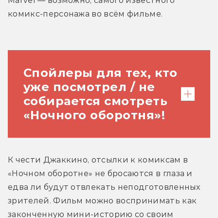
Marvel — возможно, самого известного 
комикс-персонажа во всём фильме.
Спойлеры для тех, кто
уже посмотрел / не
собирается смотреть
«Ночного оборотня»!
В лабиринте Бладстоунов герои
К чести Джаккино, отсылки к комиксам в 
встречают Лешего (он же Man-Thing) —
«Ночном оборотне» не бросаются в глаза и 
легендарного болотного монстра, за
едва ли будут отвлекать неподготовленных 
долгую карьеру в комиксах успевшего
зрителей. Фильм можно воспринимать как 
побывать частью нескольких
законченную мини-историю со своим 