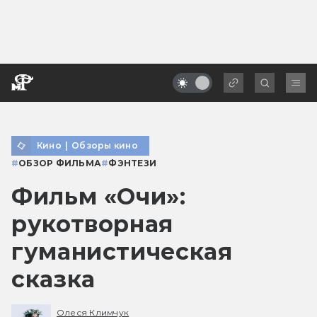
Кино
|
Обзоры кино
#
ОБЗОР ФИЛЬМА
#
ФЭНТЕЗИ
Фильм «Очи»:
рукотворная
гуманистическая
сказка
Олеся Климчук