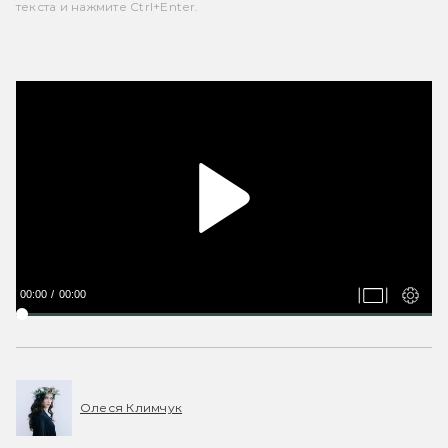
текста и нажмите Ctrl+Enter.
00:00
00:00
Олеся Климчук