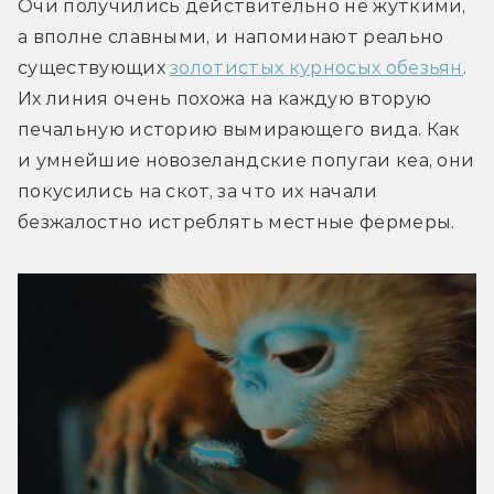
Очи получились действительно не жуткими, 
а вполне славными, и напоминают реально 
существующих 
золотистых курносых обезьян
. 
Их линия очень похожа на каждую вторую 
печальную историю вымирающего вида. Как 
и умнейшие новозеландские попугаи кеа, они 
покусились на скот, за что их начали 
безжалостно истреблять местные фермеры. 