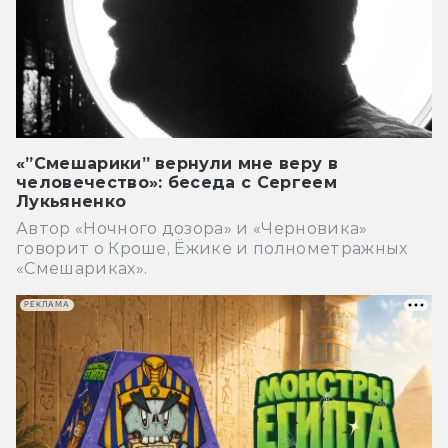
«”Смешарики” вернули мне веру в
человечество»: беседа с Сергеем
Лукьяненко
Автор «Ночного дозора» и «Черновика»
говорит о Кроше, Ёжике и полнометражных
«Смешариках».
РЕКЛАМА