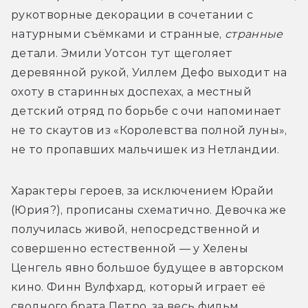
рукотворные декорации в сочетании с 
натурными съёмками и странные, 
странные
детали. Эмили Уотсон тут щеголяет 
деревянной рукой, Уиллем Дефо выходит на 
охоту в старинных доспехах, а местный 
детский отряд по борьбе с очи напоминает 
не то скаутов из «Королевства полной луны», 
не то пропавших мальчишек из Нетландии. 
Характеры героев, за исключением Юрайи 
(Юрия?), прописаны схематично. Девочка же 
получилась живой, непосредственной и 
совершенно естественной — у Хелены 
Ценгель явно большое будущее в авторском 
кино. Финн Вулфхард, который играет её 
сводного брата Петро, за весь фильм 