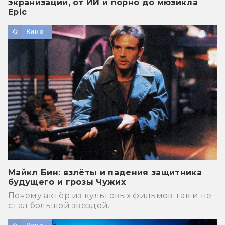
экранизации, от ИИ и порно до мюзикла
Epic
Кино
Майкл Бин: взлёты и падения защитника
будущего и грозы Чужих
Почему актёр из культовых фильмов так и не
стал большой звездой.