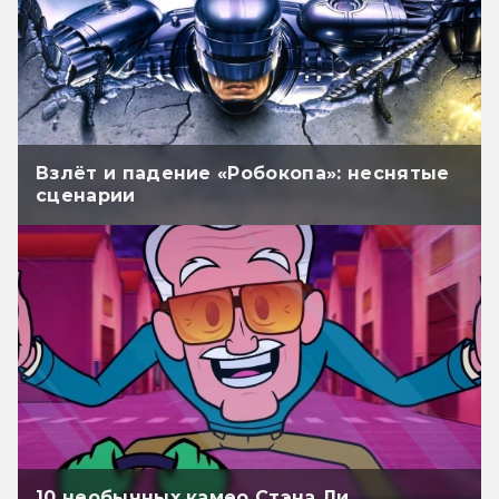
Взлёт и падение «Робокопа»: неснятые
сценарии
10 необычных камео Стэна Ли