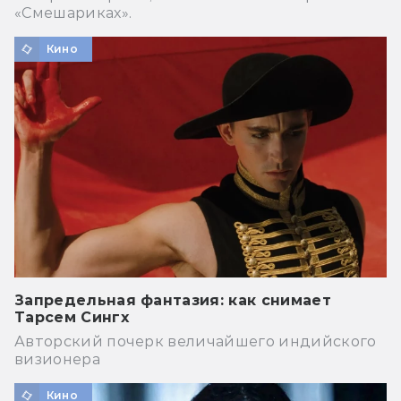
«Смешариках».
Кино
Запредельная фантазия: как снимает
Тарсем Сингх
Авторский почерк величайшего индийского
визионера
Кино