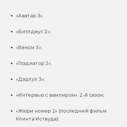
«Аватар 3»;
«Битлджус 2»;
«Веном 3»;
«Гладиатор 2»;
«Дэдпул 3»; 
«Интервью с вампиром», 2-й сезон;
«Жюри номер 2» (последний фильм 
Клинта Иствуда);