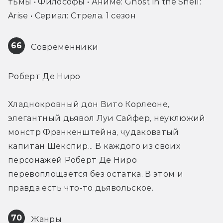
тьмы • Философы • Аниме: Ghost in the Shell: 
Arise • Сериал: Стрела. 1 сезон
66
 Современники
Роберт Де Ниро
Хладнокровный дон Вито Корлеоне, 
элегантный дьявол Луи Сайфер, неуклюжий 
монстр Франкенштейна, чудаковатый 
капитан Шекспир... В каждого из своих 
персонажей Роберт Де Ниро 
перевоплощается без остатка. В этом и 
правда есть что-то дьявольское.
70
 Жанры