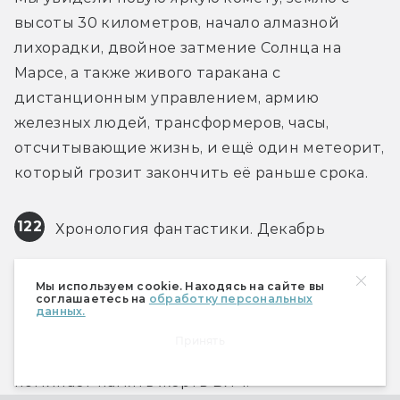
высоты 30 километров, начало алмазной 
лихорадки, двойное затмение Солнца на 
Марсе, а также живого таракана с 
дистанционным управлением, армию 
железных людей, трансформеров, часы, 
отсчитывающие жизнь, и ещё один метеорит, 
который грозит закончить её раньше срока.
122
 Хронология фантастики. Декабрь
В декабре мир вспоминает о первой SMS, 
Мы используем cookie. Находясь на сайте вы
соглашаетесь на
обработку персональных
калифорнийской золотой лихорадке, 
данных.
последнем полёте человека на Луну, 
Принять
остановке Чернобыльской АЭС, а также 
поминает память жертв ВИЧ.