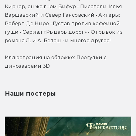
Кирчер, он же гном Бифур • Писатели: Илья 
Варшавский и Север Гансовский • Актёры: 
Роберт Де Ниро • Густав против кофейной 
гущи • Сериал «Рыцарь дорог» • Отрывок из 
романа Л. и А. Белаш • и многое другое!
Иллюстрация на обложке: Прогулки с 
динозаврами 3D
Наши постеры