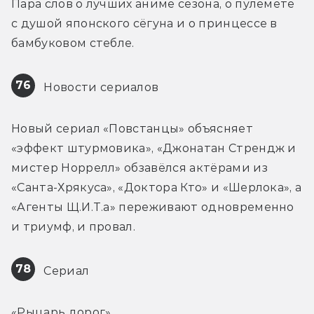
Пара слов о лучших аниме сезона, о пулемёте 
с душой японского сёгуна и о принцессе в 
бамбуковом стебле.
76
 Новости сериалов
Новый сериал «Повстанцы» объясняет 
«эффект штурмовика», «Джонатан Стрендж и 
мистер Норрелл» обзавёлся актёрами из 
«Санта-Хрякуса», «Доктора Кто» и «Шерлока», а 
«Агенты Щ.И.Т.а» переживают одновременно 
и триумф, и провал.
78
 Сериал
«Рыцарь дорог»