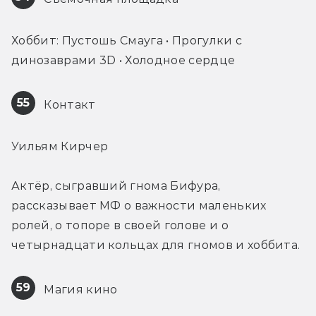
Хоббит: Пустошь Смауга • Прогулки с 
динозаврами 3D • Холодное сердце
55
 Контакт
Уильям Кирчер
Актёр, сыгравший гнома Бифура, 
рассказывает МФ о важности маленьких 
ролей, о топоре в своей голове и о 
четырнадцати кольцах для гномов и хоббита.
59
 Магия кино