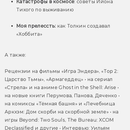
Катастрофы в космосе
: советы Ийона 
Тихого по выживанию
Моя прелессть:
 как Толкин создавал 
«Хоббита»
А также:
Рецензии на фильмы «Игра Эндера», «Тор 2: 
Царство Тьмы», «Армагеддец» • на сериал 
«Стрела» и на аниме Ghost in the Shell: Arise • 
на новые книги Перумова, Панова, Дяченко • 
на комиксы «Тёмная башня» и «Лечебница 
Аркхэм: Дом скорби на скорбной земле» • на 
игры Beyond: Two Souls, The Bureau: XCOM 
Declassified и другие • Интервью: Уильям 