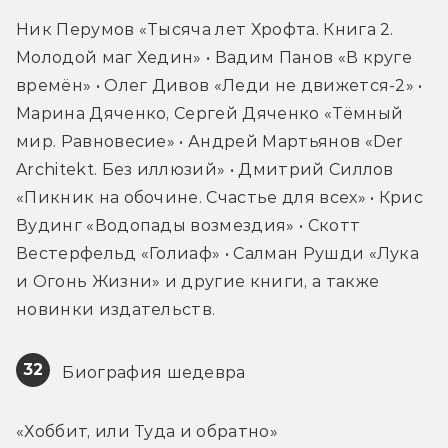
Ник Перумов «Тысяча лет Хрофта. Книга 2. 
Молодой маг Хедин» • Вадим Панов «В круге 
времён» • Олег Дивов «Леди не движется-2» • 
Марина Дяченко, Сергей Дяченко «Тёмный 
мир. Равновесие» • Андрей Мартьянов «Der 
Architekt. Без иллюзий» • Дмитрий Силлов 
«Пикник на обочине. Счастье для всех» • Крис 
Вудинг «Водопады возмездия» • Скотт 
Вестерфельд «Голиаф» • Салман Рушди «Лука 
и Огонь Жизни» и другие книги, а также 
новинки издательств.
32
 Биография шедевра
«Хоббит, или Туда и обратно»