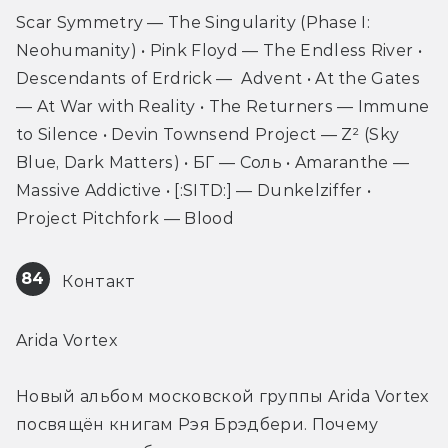
Scar Symmetry — The Singularity (Phase I: 
Neohumanity) • Pink Floyd — The Endless River • 
Descendants of Erdrick —  Advent • At the Gates 
— At War with Reality • The Returners — Immune 
to Silence • Devin Townsend Project — Z² (Sky 
Blue, Dark Matters) • БГ — Соль • Amaranthe — 
Massive Addictive • [:SITD:] — Dunkelziffer • 
Project Pitchfork — Blood
84
 Контакт
Arida Vortex
Новый альбом московской группы Arida Vortex 
посвящён книгам Рэя Брэдбери. Почему 