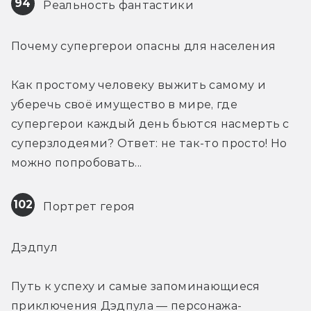
94
 Реальность фантастики
Почему супергерои опасны для населения
Как простому человеку выжить самому и 
уберечь своё имущество в мире, где 
супергерои каждый день бьются насмерть с 
суперзлодеями? Ответ: не так-то просто! Но 
можно попробовать...
102
 Портрет героя
Дэдпул
Путь к успеху и самые запоминающиеся 
приключения Дэдпула — персонажа-