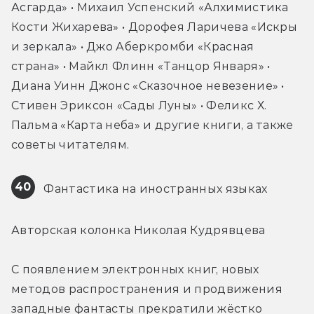
Асгарда» • Михаил Успенский «Алхимистика 
Кости Жихарева» • Дорофея Ларичева «Искры 
и зеркала» • Джо Аберкромби «Красная 
страна» • Майкл Флинн «Танцор Января» • 
Диана Уинн Джонс «Сказочное невезение» • 
Стивен Эриксон «Сады Луны» • Феликс Х. 
Пальма «Карта неба» и другие книги, а также 
советы читателям.
40
 Фантастика на иностранных языках
Авторская колонка Николая Кудрявцева
С появлением электронных книг, новых 
методов распространения и продвижения 
западные фантасты прекратили жёстко 