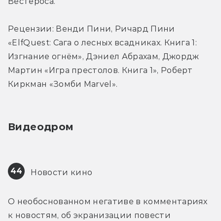
Вестероса.
Рецензии: Венди Пини, Ричард Пини 
«ElfQuest: Сага о лесных всадниках. Книга 1: 
Изгнание огнём», Дэниел Абрахам, Джордж 
Мартин «Игра престолов. Книга 1», Роберт 
Киркман «Зомби Marvel».
Видеодром
44
 Новости кино
О необоснованном негативе в комментариях 
к новостям, об экранизации повести 