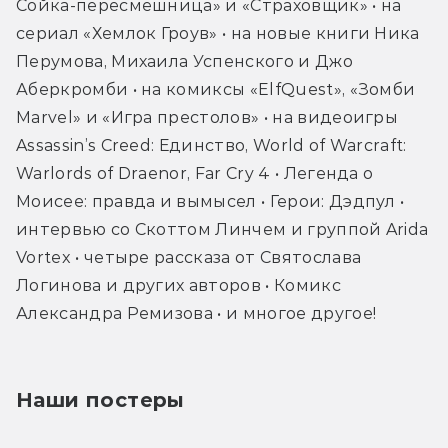
Сойка-пересмешница» и «Страховщик» • на 
сериал «Хемлок Гроув» • на новые книги Ника 
Перумова, Михаила Успенского и Джо 
Аберкромби • на комиксы «ElfQuest», «Зомби 
Marvel» и «Игра престолов» • на видеоигры 
Assassin’s Creed: Единство, World of Warcraft: 
Warlords of Draenor, Far Cry 4 • Легенда о 
Моисее: правда и вымысел • Герои: Дэдпул • 
интервью со Скоттом Линчем и группой Arida 
Vortex • четыре рассказа от Святослава 
Логинова и других авторов • Комикс 
Александра Ремизова • и многое другое!
Наши постеры