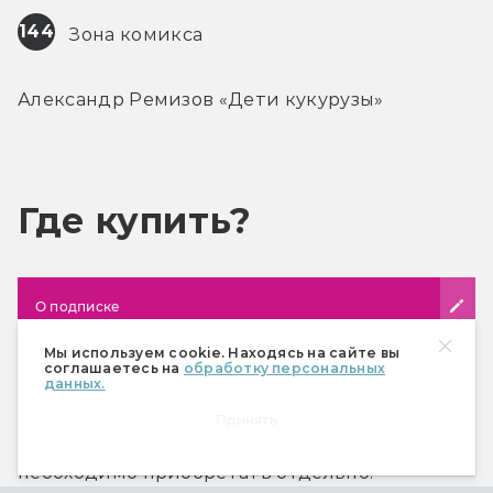
144
 Зона комикса
Александр Ремизов «Дети кукурузы»
Где купить?
О подписке
Мы используем cookie. Находясь на сайте вы
соглашаетесь на
обработку персональных
Почтовая подписка
данных.
Почтовая подписка не включает в себя
Принять
спецвыпуски «Мира фантастики»
. Их
необходимо приобретать отдельно.