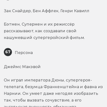
Зак Снайдер, Бен Аффлек, Генри Кавилл
Бэтмен, Супермен и их режиссёр 
рассказывают, как создавали свой 
нашумевший супергеройский фильм.
67
 Персона
Джеймс Макэвой
Он играл императора Дюны, супергероя-
телепата, безумца Франкенштейна и фавна из 
Нарнии. Он умеет даже негодяя изобразить 
так, чтобы вызвать сочувствие, а его 
ангельская внешность обманчива.