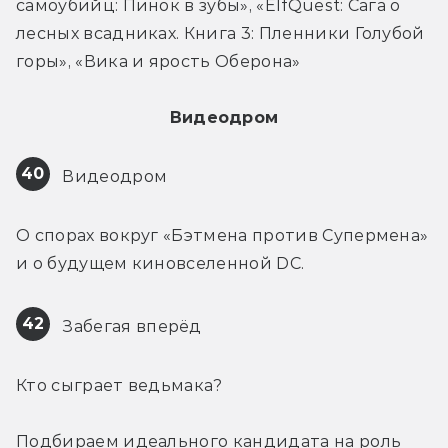
самоубийц: Пинок в зубы», «ElfQuest: Сага о 
лесных всадниках. Книга 3: Пленники Голубой 
горы», «Вика и ярость Оберона»
Видеодром
40
 Видеодром
О спорах вокруг «Бэтмена против Супермена» 
и о будущем киновселенной DC.
42
 Забегая вперёд
Кто сыграет ведьмака?
Подбираем идеального кандидата на роль 