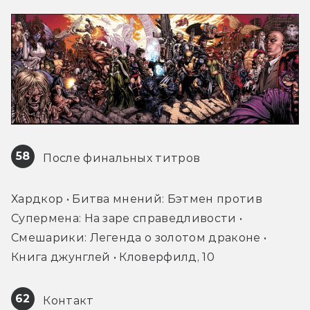
58
 После финальных титров
Хардкор • Битва мнений: Бэтмен против 
Супермена: На заре справедливости • 
Смешарики: Легенда о золотом драконе • 
Книга джунглей • Кловерфилд, 10
62
 Контакт