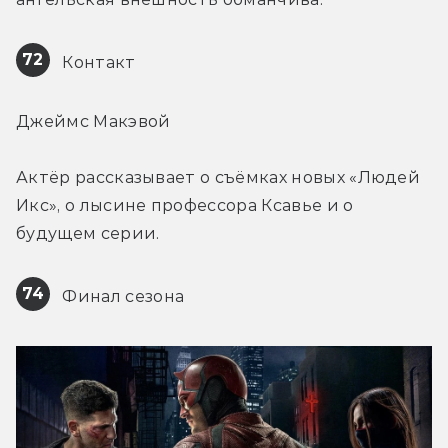
72
 Контакт
Джеймс Макэвой
Актёр рассказывает о съёмках новых «Людей 
Икс», о лысине профессора Ксавье и о 
будущем серии.
74
 Финал сезона