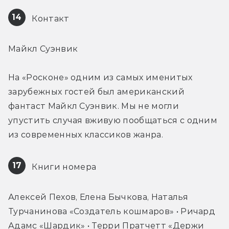
14
 Контакт
Майкл Суэнвик
На «Росконе» одним из самых именитых 
зарубежных гостей был американский 
фантаст Майкл Суэнвик. Мы не могли 
упустить случая вживую пообщаться с одним 
из современных классиков жанра.
17
 Книги номера
Алексей Пехов, Елена Бычкова, Наталья 
Турчанинова «Создатель кошмаров» • Ричард 
Адамс «Шардик» • Терри Пратчетт «Держи 