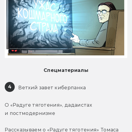
Спецматериалы
4
 Ветхий завет киберпанка
О «Радуге тяготения», дадаистах 
и постмодернизме
Рассказываем о «Радуге тяготения» Томаса 