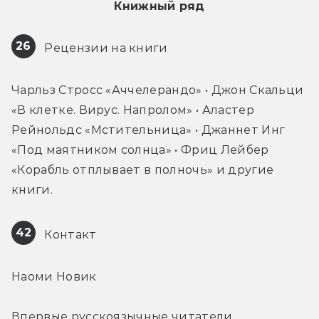
Книжный ряд
26
 Рецензии на книги
Чарльз Стросс «Аччелерандо» • Джон Скальци 
«В клетке. Вирус. Напролом» • Аластер 
Рейнольдс «Мстительница» • Джаннет Инг 
«Под маятником солнца» • Фриц Лейбер 
«Корабль отплывает в полночь» и другие 
книги.
42
 Контакт
Наоми Новик
Впервые русскоязычные читатели 