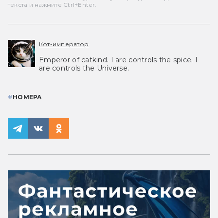
текста и нажмите Ctrl+Enter.
Кот-император
Emperor of catkind. I are controls the spice, I
are controls the Universe.
#
НОМЕРА