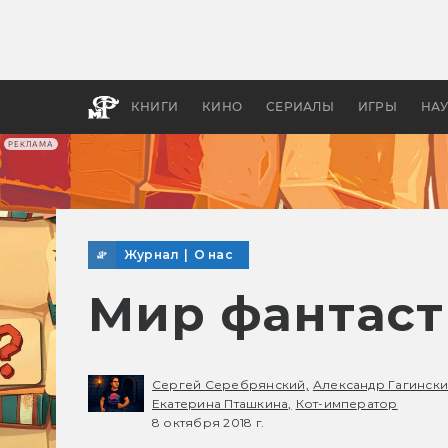
Какие
авгус
апока
детск
КНИГИ
КИНО
СЕРИАЛЫ
ИГРЫ
НА
РЕКЛАМА
Журнал
|
О нас
Мир фантаст
Сергей Серебрянский,
Александр Гагински
Екатерина Пташкина,
Кот-император
8 октября 2018 г.