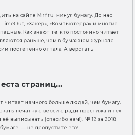
ь на сайте Mirf.ru, минуя бумагу. До нас 
TimeOut, «Хакер», «Компьютерра» и многие 
падные. Как знают те, кто постоянно читает 
вляются раньше, чем в бумажном журнале. 
ии постепенно отпала. А верстать 
еста страниц...
йт читает намного больше людей, чем бумагу. 
кать печатную версию ради престижа и тех 
ё выписывать (спасибо вам!). № 12 за 2018 
бумаге, — не пропустите его!