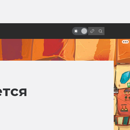
ы»:
Экранизации Dungeons &
ыло
Dragons: неофициальные, от
фанатов и от врагов
ется