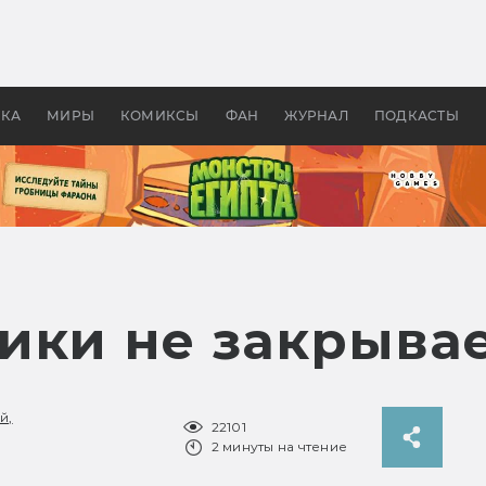
 фильмы смотреть в
Как создавались «Страшил
те 2026? В мире —
фильм, без которого не б
липсис, в России —
бы «Властелина колец»
ие комедии
УКА
МИРЫ
КОМИКСЫ
ФАН
ЖУРНАЛ
ПОДКАСТЫ
ики не закрыва
й,
22101
2 минуты на чтение