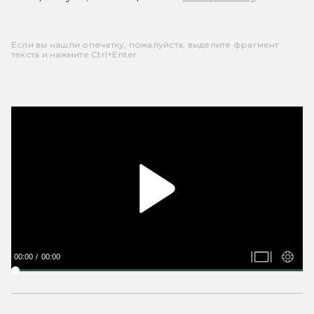
Если вы нашли опечатку, пожалуйста, выделите фрагмент
текста и нажмите Ctrl+Enter.
00:00
00:00