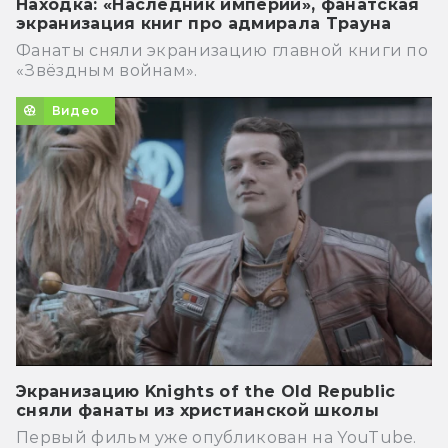
Находка: «Наследник империи», фанатская
экранизация книг про адмирала Трауна
Фанаты сняли экранизацию главной книги по
«Звёздным войнам».
Видео
Экранизацию Knights of the Old Republic
сняли фанаты из христианской школы
Первый фильм уже опубликован на YouTube.