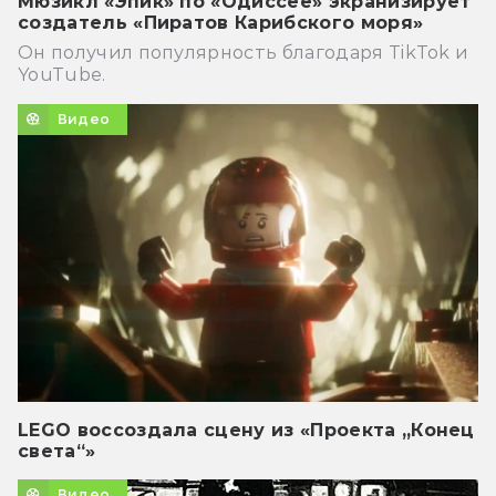
Мюзикл «Эпик» по «Одиссее» экранизирует
создатель «Пиратов Карибского моря»
Он получил популярность благодаря TikTok и
YouTube.
Видео
LEGO воссоздала сцену из «Проекта „Конец
света“»
Видео