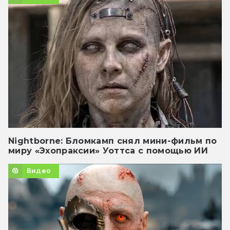
Nightborne: Бломкамп снял мини-фильм по
миру «Эхопраксии» Уоттса с помощью ИИ
Видео