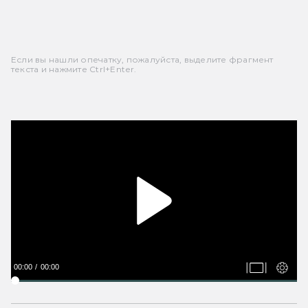
Если вы нашли опечатку, пожалуйста, выделите фрагмент
текста и нажмите Ctrl+Enter.
00:00
00:00