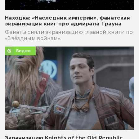
Находка: «Наследник империи», фанатская
экранизация книг про адмирала Трауна
Фанаты сняли экранизацию главной книги по
«Звёздным войнам».
Видео
Экранизацию Knights of the Old Republic