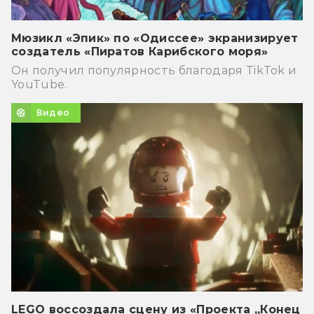
Мюзикл «Эпик» по «Одиссее» экранизирует
создатель «Пиратов Карибского моря»
Он получил популярность благодаря TikTok и
YouTube.
Видео
LEGO воссоздала сцену из «Проекта „Конец