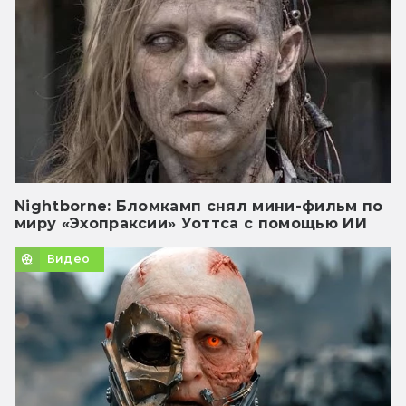
Nightborne: Бломкамп снял мини-фильм по
миру «Эхопраксии» Уоттса с помощью ИИ
Видео