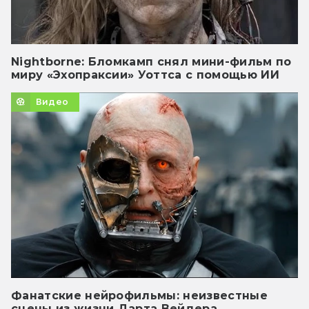
Nightborne: Бломкамп снял мини-фильм по
миру «Эхопраксии» Уоттса с помощью ИИ
Видео
Фанатские нейрофильмы: неизвестные
сцены из жизни Дарта Вейдера