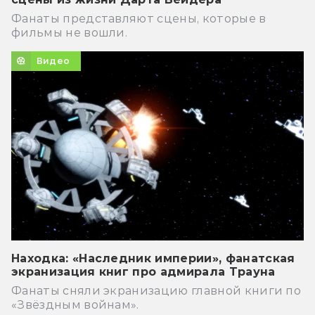
Фанаты представляют сцены, которые в
фильмы не вошли.
Видео
Находка: «Наследник империи», фанатская
экранизация книг про адмирала Трауна
Фанаты сняли экранизацию главной книги по
«Звёздным войнам».