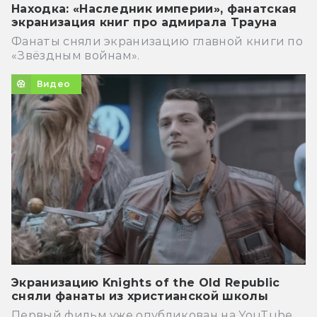
Находка: «Наследник империи», фанатская
экранизация книг про адмирала Трауна
Фанаты сняли экранизацию главной книги по
«Звёздным войнам».
Видео
Экранизацию Knights of the Old Republic
сняли фанаты из христианской школы
Первый фильм уже опубликован на YouTube.