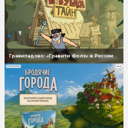
Гравипадово: «Гравити Фолз» в России
РЕКЛАМА