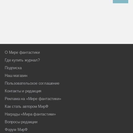
О Мире фантастики
Где купить журнал?
Подписка
Наш магазин
Пользовательское соглашение
Контакты и редакция
Реклама на «Мире фантастики»
Как стать автором МирФ
Награды «Мира фантастики»
Вопросы редакции
Форум МирФ