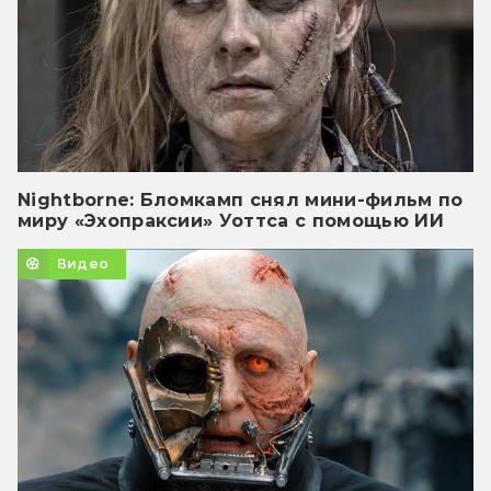
Nightborne: Бломкамп снял мини-фильм по
миру «Эхопраксии» Уоттса с помощью ИИ
Видео