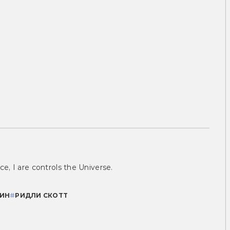
ce, I are controls the Universe.
ИН
#
РИДЛИ СКОТТ