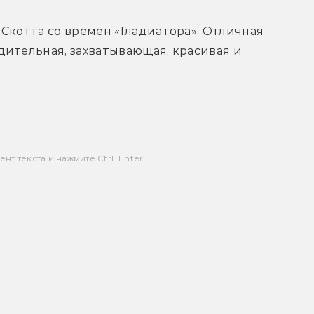
Скотта со времён «Гладиатора». Отличная 
ительная, захватывающая, красивая и 
т текста и нажмите Ctrl+Enter.