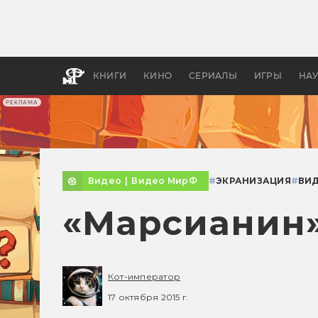
Как с
фильм
бы «В
КНИГИ
КИНО
СЕРИАЛЫ
ИГРЫ
НА
РЕКЛАМА
Видео
|
Видео МирФ
#
ЭКРАНИЗАЦИЯ
#
ВИ
«Марсианин»
Кот-император
17 октября 2015 г.