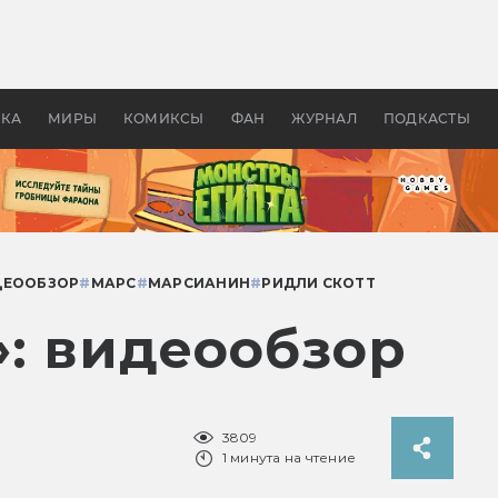
оздавались «Страшилы»:
«Одиссея» Нолана: что эт
, без которого не было
фильм сделал с Гомером и
ластелина колец»
Древней Грецией
УКА
МИРЫ
КОМИКСЫ
ФАН
ЖУРНАЛ
ПОДКАСТЫ
ДЕООБЗОР
#
МАРС
#
МАРСИАНИН
#
РИДЛИ СКОТТ
: видеообзор
3809
1 минута на чтение