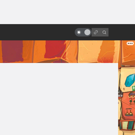
от
«Люди Икс»: всё о фильмах серии