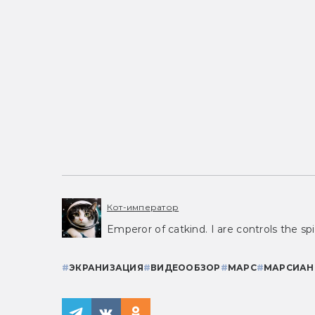
Кот-император
Emperor of catkind. I are controls the spi
#
ЭКРАНИЗАЦИЯ
#
ВИДЕООБЗОР
#
МАРС
#
МАРСИАН