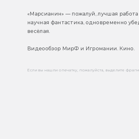
«Марсианин» — пожалуй, лучшая работа 
научная фантастика, одновременно убед
весёлая.
Видеообзор МирФ и Игромании. Кино.
Если вы нашли опечатку, пожалуйста, выделите фрагмен