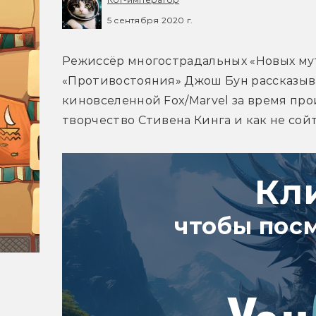
5 сентября 2020 г.
Режиссёр многострадальных «Новых мут
«Противостояния» Джош Бун рассказыва
киновселенной Fox/Marvel за время прои
творчество Стивена Кинга и как не сойт
Кл
чтобы пос