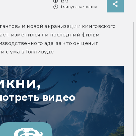
1273
1 минута на чтение
антов» и новой экранизации кинговского 
ет, изменился ли последний фильм 
зводственного ада, за что он ценит 
и с ума в Голливуде.
икни,
мотреть видео