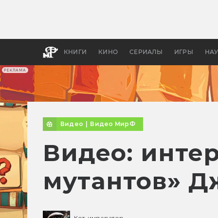
Какие
авгус
апока
детск
КНИГИ
КИНО
СЕРИАЛЫ
ИГРЫ
НА
РЕКЛАМА
Видео
|
Видео МирФ
Видео: инте
мутантов» 
Кот-император