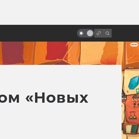
ы»:
«Хеллбой» Гильермо дель Торо.
ыло
Как создавалась дилогия о
Парне из пекла
ром «Новых