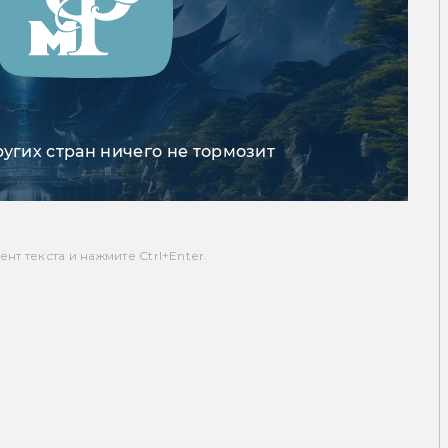
ругих стран ничего не тормозит
т текста и нажмите Ctrl+Enter.