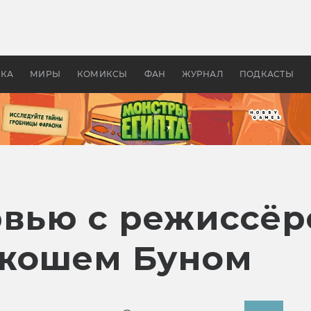
 фильмы смотреть в
Как создавались «Страшил
те 2026? В мире —
фильм, без которого не б
липсис, в России —
бы «Властелина колец»
ие комедии
УКА
МИРЫ
КОМИКСЫ
ФАН
ЖУРНАЛ
ПОДКАСТЫ
рвью с режиссё
Джошем Буном