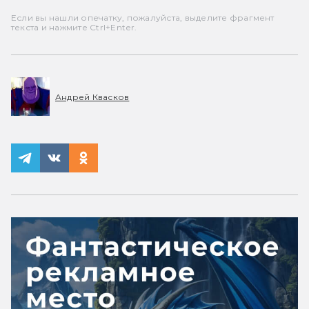
Если вы нашли опечатку, пожалуйста, выделите фрагмент
текста и нажмите Ctrl+Enter.
Андрей Квасков