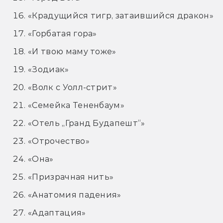
«Крадущийся тигр, затаившийся дракон»
«Горбатая гора»
«И твою маму тоже»
«Зодиак»
«Волк с Уолл-стрит»
«Семейка Тененбаум»
«Отель „Гранд Будапешт“»
«Отрочество»
«Она»
«Призрачная нить»
«Анатомия падения»
«Адаптация»