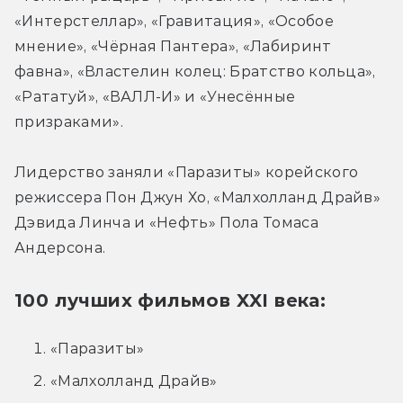
«Интерстеллар», «Гравитация», «Особое 
мнение», «Чёрная Пантера», «Лабиринт 
фавна», «Властелин колец: Братство кольца», 
«Рататуй», «ВАЛЛ-И» и «Унесённые 
Лидерство заняли «Паразиты» корейского 
режиссера Пон Джун Хо, «Малхолланд Драйв» 
Дэвида Линча и «Нефть» Пола Томаса 
Андерсона.
100 лучших фильмов XXI века:
«Паразиты»
«Малхолланд Драйв»