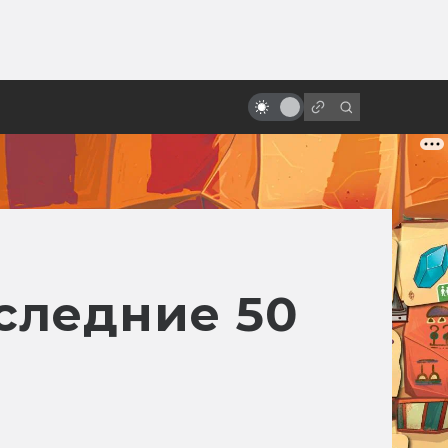
ы»:
ыло
Лучшие исекаи в кино и
сериалах Азии
следние 50