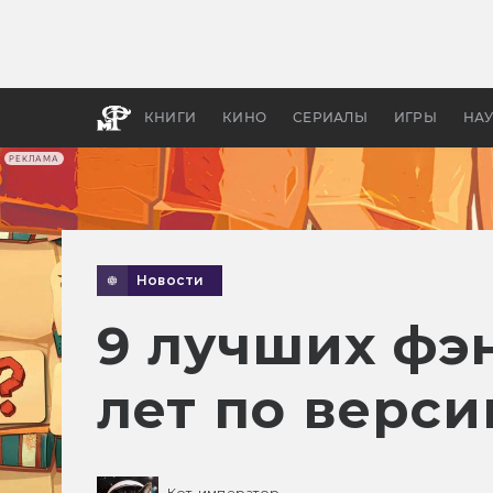
Какие
авгус
апока
детск
КНИГИ
КИНО
СЕРИАЛЫ
ИГРЫ
НА
РЕКЛАМА
Новости
9 лучших фэн
лет по версии
Кот-император