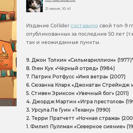
21 июня, 10:41
Издание Collider 
составило
 свой топ-9 г
опубликованных за последние 50 лет (т.е.
9. Джон Толкин «Сильмариллион» (1977)*
8. Глен Кук «Чёрный отряд» (1984)

7. Патрик Ротфусс «Имя ветра» (2007)

6. Сюзанна Кларк «Джонатан Стрейндж и
5. Стивен Эриксон «Увечный бог» (2011)

4. Джордж Мартин «Игра престолов» (199
3. Урсула Ле Гуин «Техану» (1990)

2. Терри Пратчетт «Ночная стража» (2002
1. Филип Пуллман «Северное сияние» (19