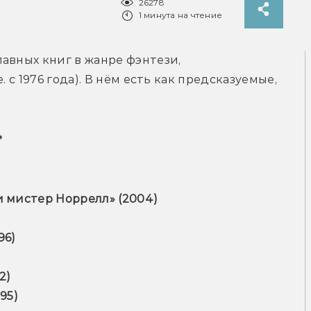
26278
1 минута на чтение
лавных книг в жанре фэнтези, 
 с 1976 года). В нём есть как предсказуемые, 


 мистер Норрелл» (2004)

6)

)

95)