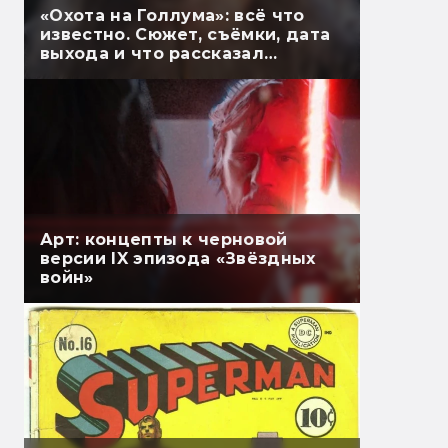
«Охота на Голлума»: всё что
известно. Сюжет, съёмки, дата
выхода и что рассказал
Гэндальф
Арт: концепты к черновой
версии IX эпизода «Звёздных
войн»