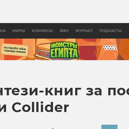
 фильмы смотреть в
Как создавались «Страшил
те 2026? В мире —
фильм, без которого не б
липсис, в России —
бы «Властелина колец»
ие комедии
УКА
МИРЫ
КОМИКСЫ
ФАН
ЖУРНАЛ
ПОДКАСТЫ
тези-книг за по
 Collider