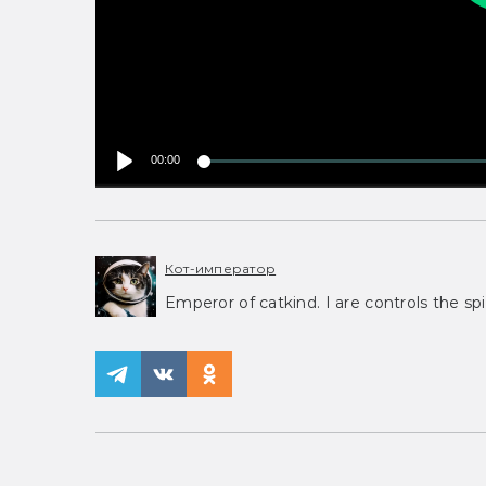
00:00
Кот-император
Emperor of catkind. I are controls the spi