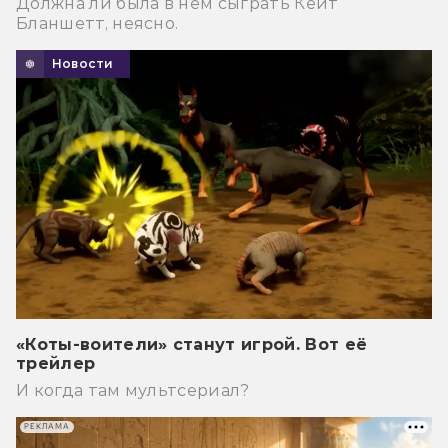
Должна ли была в нем сыграть Кейт
Бланшетт, неясно.
Новости
«Коты-воители» станут игрой. Вот её
трейлер
И когда там мультсериал?
РЕКЛАМА