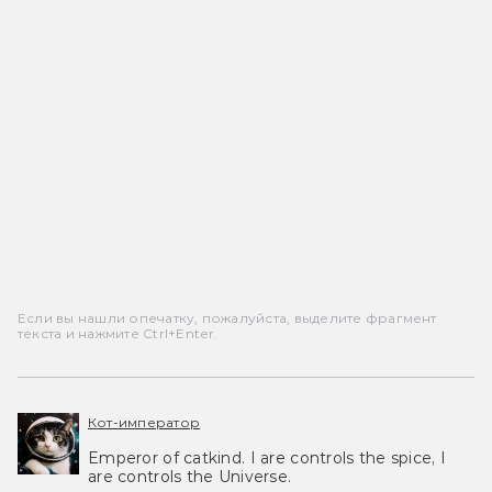
Если вы нашли опечатку, пожалуйста, выделите фрагмент
текста и нажмите Ctrl+Enter.
Кот-император
Emperor of catkind. I are controls the spice, I
are controls the Universe.