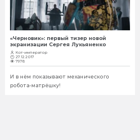
«Черновик»: первый тизер новой
экранизации Сергея Лукьяненко
Кот-император
27.12.2017
7978
И в нём показывают механического 
робота-матрёшку! 