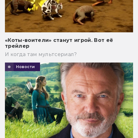
«Коты-воители» станут игрой. Вот её
трейлер
И когда там мультсериал?
Новости