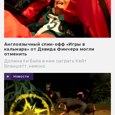
Англоязычный спин-офф «Игры в
кальмара» от Дэвида Финчера могли
отменить
Должна ли была в нем сыграть Кейт
Бланшетт, неясно.
Новости