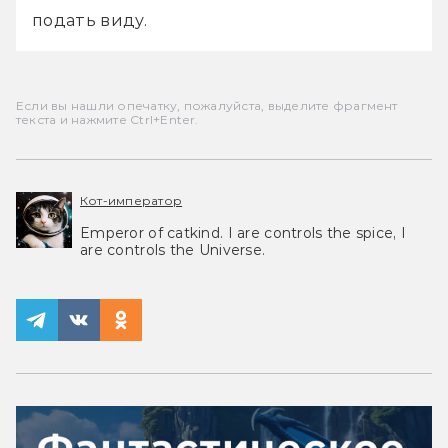
подать виду.
Если вы нашли опечатку, пожалуйста, выделите фрагмент
текста и нажмите Ctrl+Enter.
Кот-император
Emperor of catkind. I are controls the spice, I
are controls the Universe.