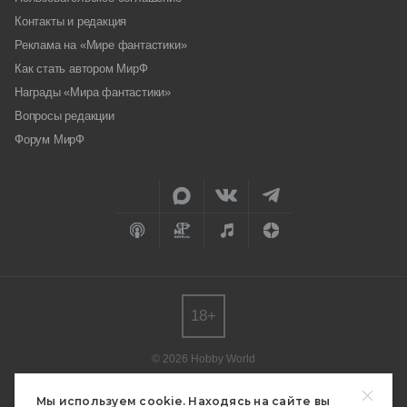
Контакты и редакция
Реклама на «Мире фантастики»
Как стать автором МирФ
Награды «Мира фантастики»
Вопросы редакции
Форум МирФ
18+
© 2026 Hobby World
Любое использование материалов допускается только с согласия
редакции.
Мы используем cookie. Находясь на сайте вы