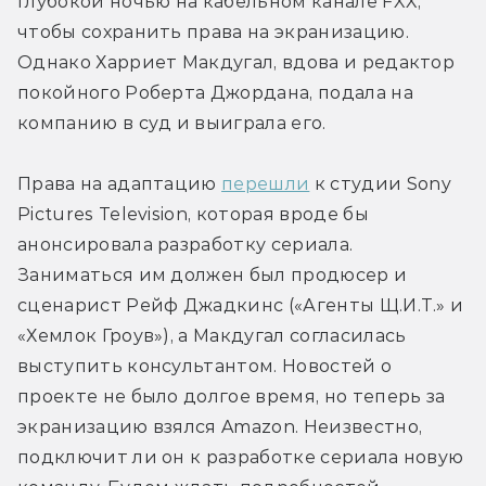
глубокой ночью на кабельном канале FXX, 
чтобы сохранить права на экранизацию. 
Однако Харриет Макдугал, вдова и редактор 
покойного Роберта Джордана, подала на 
компанию в суд и выиграла его. 
Права на адаптацию 
перешли
 к студии Sony 
Pictures Television, которая вроде бы 
анонсировала разработку сериала. 
Заниматься им должен был продюсер и 
сценарист Рейф Джадкинс («Агенты Щ.И.Т.» и 
«Хемлок Гроув»), а Макдугал согласилась 
выступить консультантом. Новостей о 
проекте не было долгое время, но теперь за 
экранизацию взялся Amazon. Неизвестно, 
подключит ли он к разработке сериала новую 