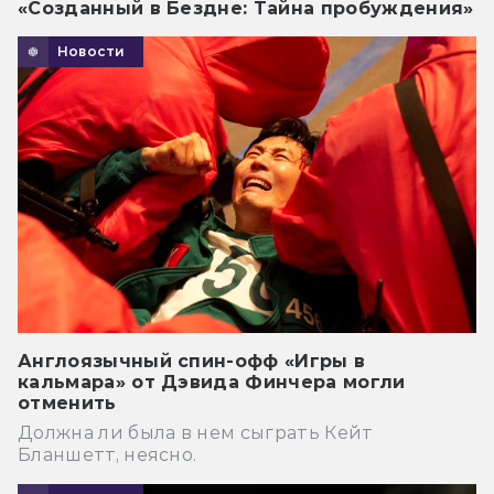
«Созданный в Бездне: Тайна пробуждения»
Новости
Англоязычный спин-офф «Игры в
кальмара» от Дэвида Финчера могли
отменить
Должна ли была в нем сыграть Кейт
Бланшетт, неясно.