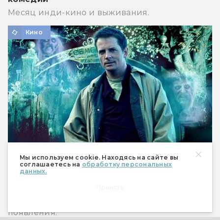
Месяц инди-кино и выживания.
Кино
Мы используем cookie. Находясь на сайте вы
соглашаетесь на
обработку персональных
Как создавались «Страшилы»: фильм, без
данных.
которого не было бы «Властелина колец»
Принять
В честь 30-летия фильма Кирилл
Размыслович рассказывает историю его
появления.