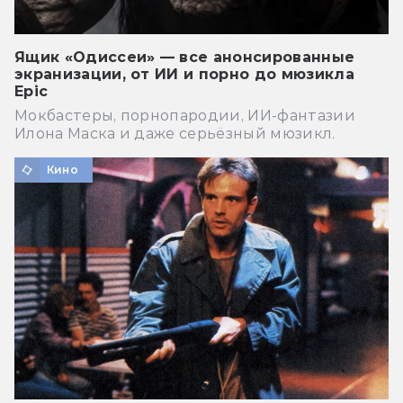
Ящик «Одиссеи» — все анонсированные
экранизации, от ИИ и порно до мюзикла
Epic
Мокбастеры, порнопародии, ИИ-фантазии
Илона Маска и даже серьёзный мюзикл.
Кино