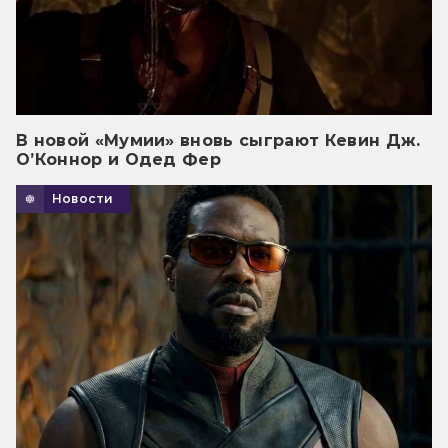
В новой «Мумии» вновь сыграют Кевин Дж.
О’Коннор и Одед Фер
Новости