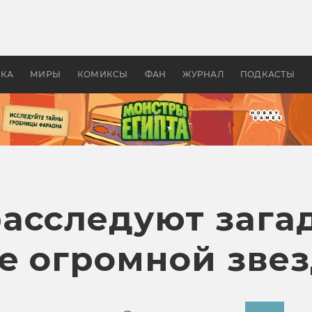
 фильмы смотреть в
Как создавались «Страшил
те 2026? В мире —
фильм, без которого не б
липсис, в России —
бы «Властелина колец»
ие комедии
УКА
МИРЫ
КОМИКСЫ
ФАН
ЖУРНАЛ
ПОДКАСТЫ
асследуют зага
е огромной зве