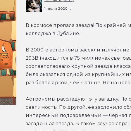
1 июля 2020 г.
В космосе пропала звезда! По крайней м
колледжа в Дублине.
В 2000-е астрономы засекли излучение,
293B (находится в 75 миллионах световы
соответствовало крупной звезде класса 
была оказаться одной из крупнейших изв
раз более яркой, чем Солнце. Но на нов
Астрономы расследуют эту загадку. По о
светимость. По другой, её заслонило об
интересный подозреваемый — чёрная ды
загадочная звезда. В таком случае стран