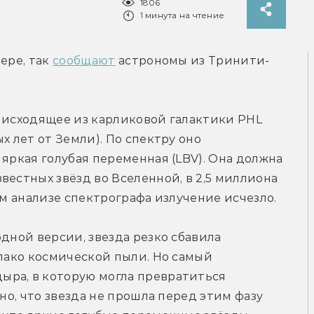
1806
1 минута на чтение
ере, так 
сообщают
 астрономы из Тринити-
 исходящее из карликовой галактики PHL 
х лет от Земли). По спектру оно 
яркая голубая переменная (LBV). Она должна 
естных звёзд во Вселенной, в 2,5 миллиона 
ом анализе спектрографа излучение исчезло.
дной версии, звезда резко сбавила 
лако космической пыли. Но самый 
ра, в которую могла превратиться 
но, что звезда не прошла перед этим фазу 