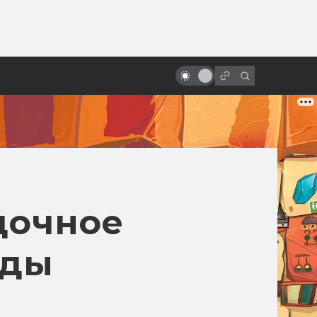
ы»:
Интересные полнометражные
ыло
аниме из 80-х (но никакого
Миядзаки!)
дочное
зды