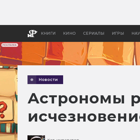
Какие
авгус
апока
детск
КНИГИ
КИНО
СЕРИАЛЫ
ИГРЫ
НА
РЕКЛАМА
Новости
Астрономы р
исчезновени
Кот-император