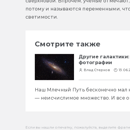
сверхновой. Впрочем, учёные отмечают,
потому и называются переменными, чт
светимости.
Смотрите также
Другие галактики:
фотографии
Влад Стерхов
13.06
Наш Млечный Путь бесконечно мал н
Если вы нашли опечатку, пожалуйста, выделите фрагмен