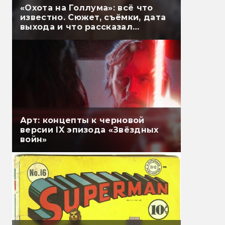
«Охота на Голлума»: всё что
известно. Сюжет, съёмки, дата
выхода и что рассказал
Гэндальф
Арт: концепты к черновой
версии IX эпизода «Звёздных
войн»