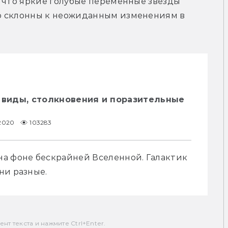
 что яркие голубые переменные звёзды 
о склонны к неожиданным изменениям в 
 виды, столкновения и поразительные
.2020
103283
а фоне бескрайней Вселенной. Галактик 
т текста и нажмите Ctrl+Enter.