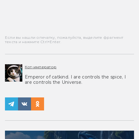
Если вы нашли опечатку, пожалуйста, выделите фрагмент
текста и нажмите Ctrl+Enter.
Кот-император
Emperor of catkind. I are controls the spice, I
are controls the Universe.