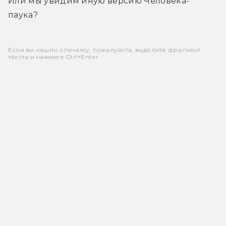
Или мы увидим иную версию Человека-
паука?
Если вы нашли опечатку, пожалуйста, выделите фрагмент
текста и нажмите Ctrl+Enter.