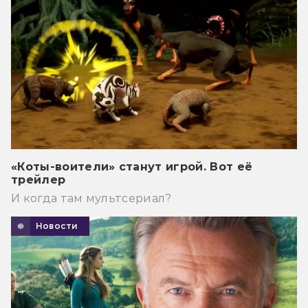
«Коты-воители» станут игрой. Вот её
трейлер
И когда там мультсериал?
Новости