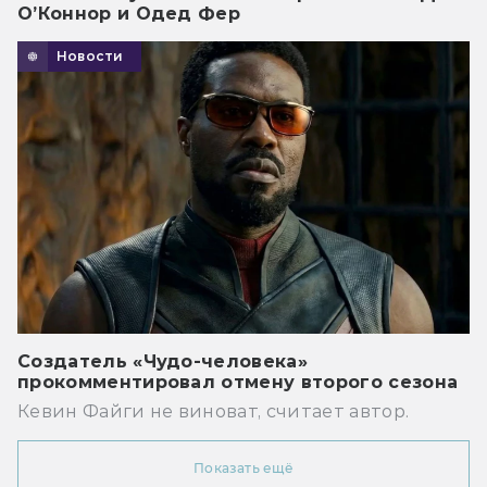
О’Коннор и Одед Фер
Новости
Создатель «Чудо-человека»
прокомментировал отмену второго сезона
Кевин Файги не виноват, считает автор.
Показать ещё