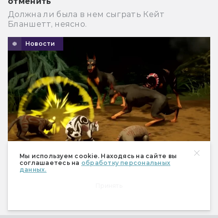
отменить
Должна ли была в нем сыграть Кейт
Бланшетт, неясно.
Новости
Мы используем cookie. Находясь на сайте вы
соглашаетесь на
обработку персональных
данных.
«Коты-воители» станут игрой. Вот её
Принять
трейлер
И когда там мультсериал?